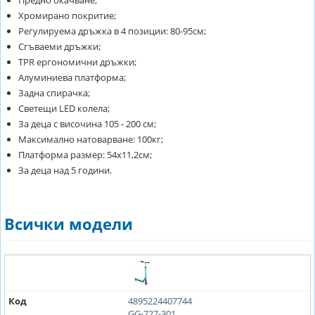
Хромирано покритие;
Регулируема дръжка в 4 позиции: 80-95см;
Сгъваеми дръжки;
TPR ергономични дръжки;
Алуминиева платформа;
Задна спирачка;
Светещи LED колела;
За деца с височина 105 - 200 см;
Максимално натоварване: 100кг;
Платформа размер: 54х11,2см;
За деца над 5 години.
Всички модели
Код
4895224407744
GG-727-301