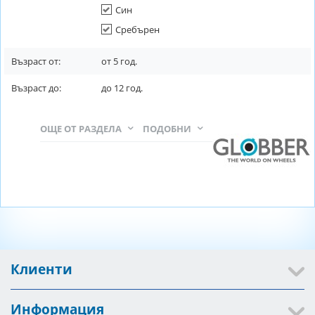
Син
Сребърен
Възраст от:
от
5
год.
Възраст до:
до
12
год.
ОЩЕ ОТ РАЗДЕЛА
ПОДОБНИ
Клиенти
Информация