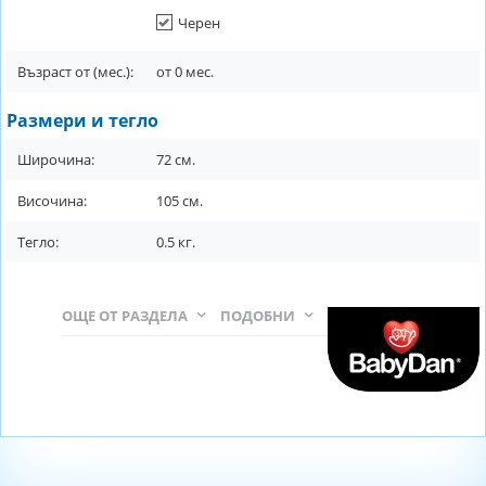
Черен
Възраст от (мес.):
от
0
мес.
Размери и тегло
Широчина:
72
см.
Височина:
105
см.
Тегло:
0.5
кг.
ОЩЕ ОТ РАЗДЕЛА
ПОДОБНИ