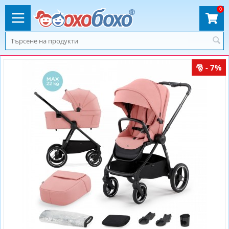
0
- 7%