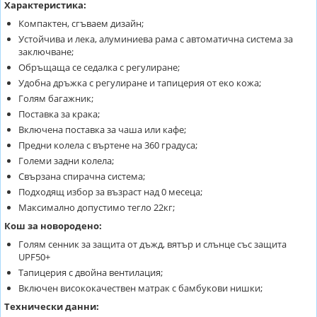
Характеристика:
Компактен, сгъваем дизайн;
Устойчива и лека, алуминиева рама с автоматична система за
заключване;
Обръщаща се седалка с регулиране;
Удобна дръжка с регулиране и тапицерия от еко кожа;
Голям багажник;
Поставка за крака;
Включена поставка за чаша или кафе;
Предни колела с въртене на 360 градуса;
Големи задни колела;
Свързана спирачна система;
Подходящ избор за възраст над 0 месеца;
Максимално допустимо тегло 22кг;
Кош за новородено:
Голям сенник за защита от дъжд, вятър и слънце със защита
UPF50+
Тапицерия с двойна вентилация;
Включен висококачествен матрак с бамбукови нишки;
Технически данни: