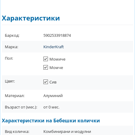
Характеристики
Баркод:
5902533918874
Марка:
KinderKraft
Пол:
Момиче
Момче
Цвят:
Сив
Материал:
Алуминий
Възраст от (мес.):
от
0
мес.
Характеристики на Бебешки колички
Вид количка:
Комбинирани и модулни