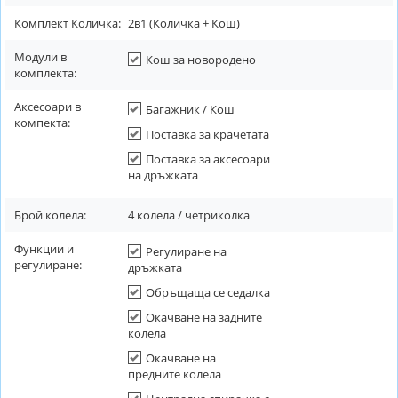
Комплект Количка:
2в1 (Количка + Кош)
Модули в
Кош за новородено
комплекта:
Аксесоари в
Багажник / Кош
компекта:
Поставка за крачетата
Поставка за аксесоари
на дръжката
Брой колела:
4 колела / четриколка
Функции и
Регулиране на
регулиране:
дръжката
Обръщаща се седалка
Окачване на задните
колела
Окачване на
предните колела