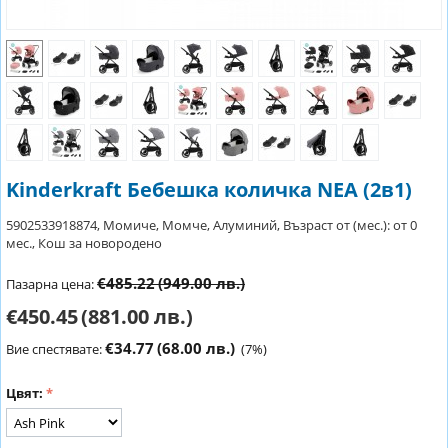
Kinderkraft Бебешка количка NEA (2в1)
5902533918874, Момиче, Момче, Алуминий, Възраст от (мес.): от 0
мес., Кош за новородено
€485.22
(949.00 лв.)
Пазарна цена:
€450.45
(881.00 лв.)
€34.77
(68.00 лв.)
Вие спестявате:
(
7
%)
Цвят: