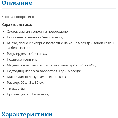
Описание
Кош за новородено.
Характеристика:
Система за сигурност на новородено;
Поставени колани за безопасност;
Бързо, лесно и сигурно поставяне на коша чрез три-токов колан
за безопасност;
Регулируема облегалка;
Подвижен сенник;
Модел съвместим със система - travel system Click&Go;
Подходящ избор за възраст от 0 до 6 месеца;
Максимално допустимо тегло 10 кг;
Размер: 90 х 43 х 30 см;
Тегло: 5.8кг;
Производител: Германия;
Характеристики