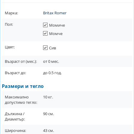
Марка:
Britax Romer
Пол:
Момиче
Момче
Цвят:
Сив
Възраст от (мес.):
от
0
мес.
Възраст до:
до
0.5
год.
Размери и тегло
Максимално
10
кг.
допустимо тегло:
Дължина /
90
см.
Диаметър:
Широчина:
43
см.