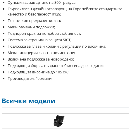
Функция за завъртане на 360 градуса;
Първокласен дизайн отговарящ на Европейските стандарти за
качество и безопасност R129;
Пет-точков предпазен колан;
Меки раменни подложки;
Подпорен крак, за по-добра стабилност;
Система за странична защита SICT;
Подложка за глава и колани с регулация по височина;
Мека тапицерия с лесно почистване;
Включена подложка за новородено;
Подходящ избор за възраст от 0 месеца до 4 години;
Подходящ за височина до 105 см;
Производител: Германия;
Всички модели