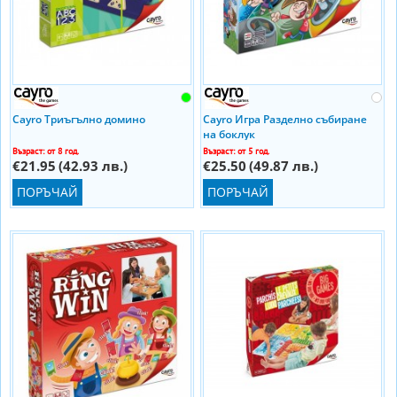
Cayro Триъгълно домино
Cayro Игра Разделно събиране
на боклук
Възраст: от 8 год.
Възраст: от 5 год.
€21.95
(42.93 лв.)
€25.50
(49.87 лв.)
ПОРЪЧАЙ
ПОРЪЧАЙ