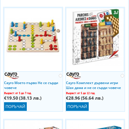
Cayro Моето първо Не се сърди
Cayro Комплект дървени игри
човече
Шах дама и не се сърди човече
(3в1)
Възраст: от 3 до 7 год.
Възраст: от 5 до 12 год.
€19.50
(38.13 лв.)
€28.96
(56.64 лв.)
ПОРЪЧАЙ
ПОРЪЧАЙ