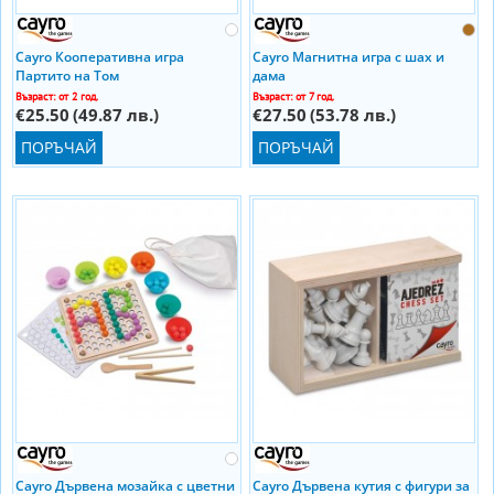
Cayro Кооперативна игра
Cayro Магнитна игра с шах и
Партито на Том
дама
Възраст: от 2 год.
Възраст: от 7 год.
€25.50
(49.87 лв.)
€27.50
(53.78 лв.)
ПОРЪЧАЙ
ПОРЪЧАЙ
Cayro Дървена мозайка с цветни
Cayro Дървена кутия с фигури за