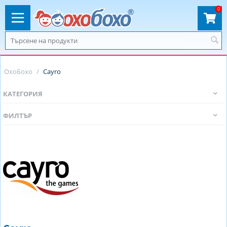
0
ОхоБохо
/
Cayro
КАТЕГОРИЯ
ФИЛТЪР