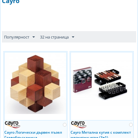
Cayro
Популярност
32 на страница
Cayro Логически дървен пъзел
Cayro Метална кутия с комплект
Главоблъсканица
магнитни игри (3в1)