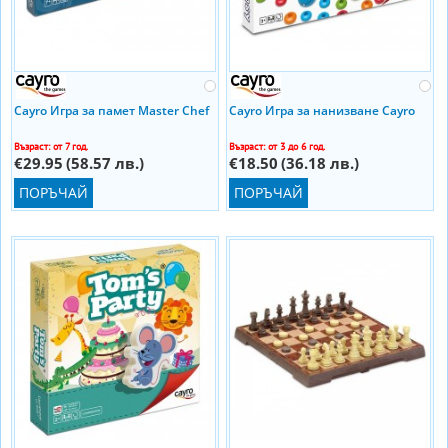
Cayro Игра за памет Master Chef
Cayro Игра за нанизване Cayro
Възраст: от 7 год.
Възраст: от 3 до 6 год.
€29.95
(58.57 лв.)
€18.50
(36.18 лв.)
ПОРЪЧАЙ
ПОРЪЧАЙ