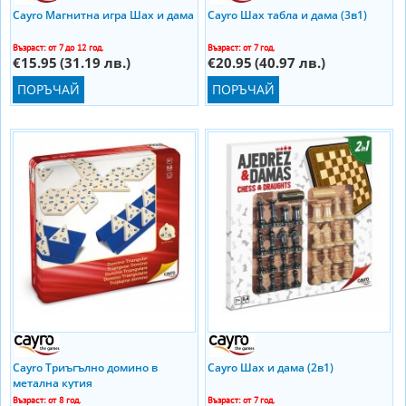
Cayro Магнитна игра Шах и дама
Cayro Шах табла и дама (3в1)
Възраст: от 7 до 12 год.
Възраст: от 7 год.
€15.95
(31.19 лв.)
€20.95
(40.97 лв.)
ПОРЪЧАЙ
ПОРЪЧАЙ
Cayro Триъгълно домино в
Cayro Шах и дама (2в1)
метална кутия
Възраст: от 8 год.
Възраст: от 7 год.