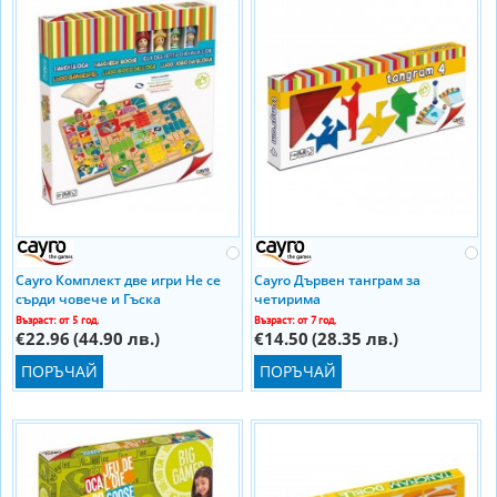
Cayro Комплект две игри Не се
Cayro Дървен танграм за
сърди човече и Гъска
четирима
Възраст: от 5 год.
Възраст: от 7 год.
€22.96
(44.90 лв.)
€14.50
(28.35 лв.)
ПОРЪЧАЙ
ПОРЪЧАЙ