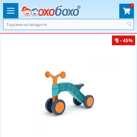
0
- 45%