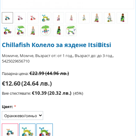
Chillafish Колело за яздене ItsiBitsi
Момиче, Момче, Възраст от: от 1 год., Възраст до: до 3 год.,
5425029656710
€22.99
(44.96 лв.)
Пазарна цена:
€12.60
(24.64 лв.)
€10.39
(20.32 лв.)
Вие спестявате:
(
45
%)
Цвят: