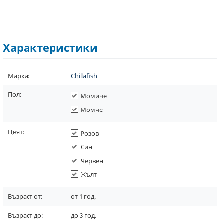
Характеристики
Марка:
Chillafish
Пол:
Момиче
Момче
Цвят:
Розов
Син
Червен
Жълт
Възраст от:
от
1
год.
Възраст до:
до
3
год.