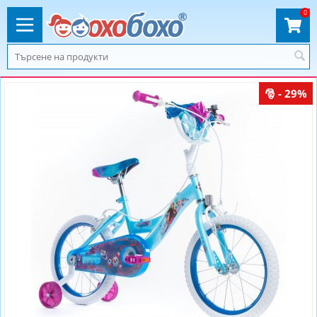
0
- 29%