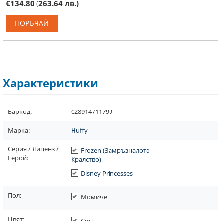
€134.80
(263.64 лв.)
ПОРЪЧАЙ
Характеристики
Баркод:
028914711799
Марка:
Huffy
Серия / Лиценз /
Frozen (Замръзналото
Герой:
Кралство)
Disney Princesses
Пол:
Момиче
Цвят:
Син