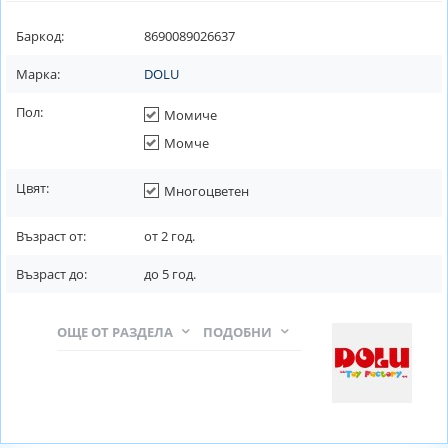
Баркод:
8690089026637
Марка:
DOLU
Пол:
Момиче
Момче
Цвят:
Многоцветен
Възраст от:
от
2
год.
Възраст до:
до
5
год.
ОЩЕ ОТ РАЗДЕЛА
ПОДОБНИ