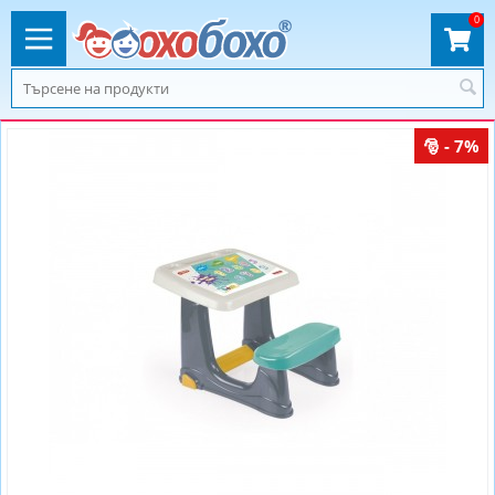
0
- 7%