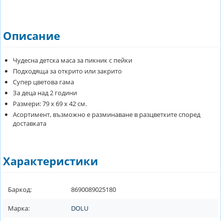
Описание
Чудесна детска маса за пикник с пейки
Подходяща за открито или закрито
Супер цветова гама
За деца над 2 години
Размери: 79 х 69 х 42 см.
Асортимент, възможно е разминаване в разцветките според
доставката
Характеристики
Баркод:
8690089025180
Марка:
DOLU