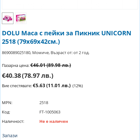
DOLU Маса с пейки за Пикник UNICORN
2518 (79x69x42см.)
8690089025180, Момиче, Възраст от: от 2 год.
€46.01
(89.98 лв.)
Пазарна цена:
€40.38
(78.97 лв.)
€5.63
(11.01 лв.)
Вие спестявате:
(
12
%)
MPN:
2518
Код:
FT-1005063
Наличност:
Не е наличен
Запази