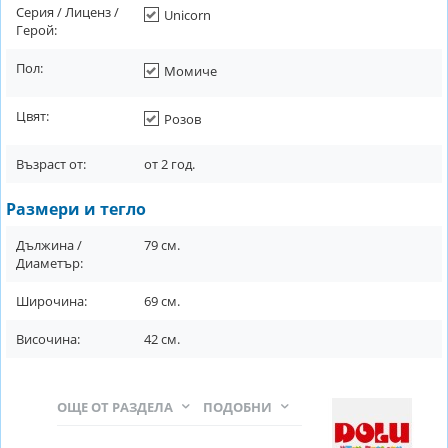
Серия / Лиценз /
Unicorn
Герой:
Пол:
Момиче
Цвят:
Розов
Възраст от:
от
2
год.
Размери и тегло
Дължина /
79
см.
Диаметър:
Широчина:
69
см.
Височина:
42
см.
ОЩЕ ОТ РАЗДЕЛА
ПОДОБНИ