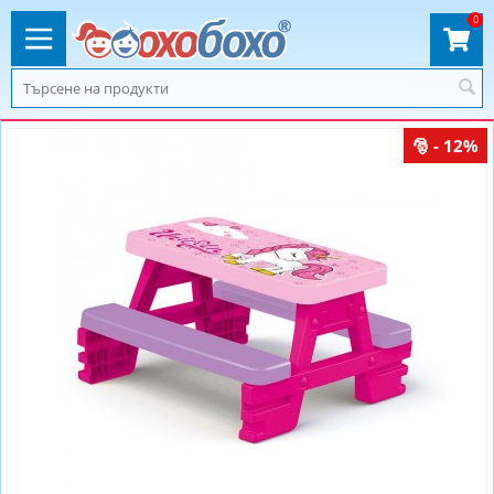
0
- 12%