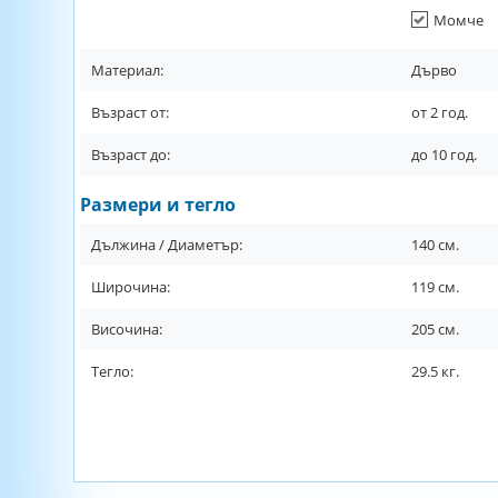
Момче
Материал:
Дърво
Възраст от:
от
2
год.
Възраст до:
до
10
год.
Размери и тегло
Дължина / Диаметър:
140
см.
Широчина:
119
см.
Височина:
205
см.
Тегло:
29.5
кг.