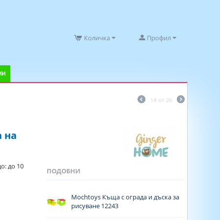
Количка
Профил
ИИ
14
от
26
 на
о: до 10
ПОДОБНИ
Mochtoys Къща с ограда и дъска за
рисуване 12243