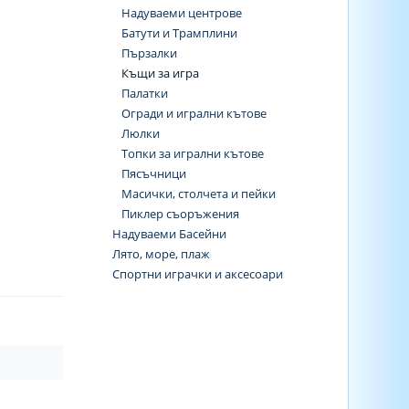
Надуваеми центрове
Батути и Трамплини
Пързалки
Къщи за игра
Палатки
Огради и игрални кътове
Люлки
Топки за игрални кътове
Пясъчници
Масички, столчета и пейки
Пиклер съоръжения
Надуваеми Басейни
Лято, море, плаж
Спортни играчки и аксесоари