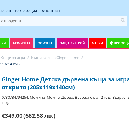
Талон
Рекламация
За Контакт
ЧКИ
МОМИЧЕТА
МОМЧЕТА
ЛИЦЕНЗ / ГЕРОЙ
МАРКИ
ПРОМОЦ
Къщи за игра
/
Къщи за игра Ginger Home
/
х119х140см)
Ginger Home Детска дървена къща за игра
открито (205х119х140см)
0730734794264, Момиче, Момче, Дърво, Възраст от: от 2 год., Възраст д
год.
€349.00
(682.58 лв.)