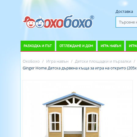
Доставка
РАЗХОДКА И ПЪТ
ОТГЛЕЖДАНЕ И ДОМ
ИГРА НАВЪН
ИГРА
ОхоБохо
/
Игра навън
/
Детски площадки и пързалки
/
Ginger Home Детска дървена къща за игра на открито (205