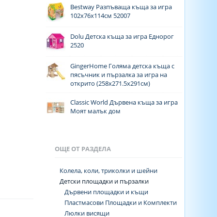
Bestway Разпъваща къща за игра
102х76х114см 52007
Dolu Детска къща за игра Еднорог
2520
GingerHome Голяма детска къща с
пясъчник и пързалка за игра на
открито (258х271.5х291см)
Classic World Дървена къща за игра
Моят малък дом
ОЩЕ ОТ РАЗДЕЛА
Колела, коли, триколки и шейни
Детски площадки и пързалки
Дървени площадки и къщи
Пластмасови Площадки и Комплекти
Люлки висящи