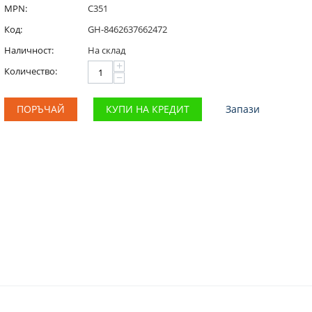
MPN:
C351
Код:
GH-8462637662472
Наличност:
На склад
+
Количество:
−
ПОРЪЧАЙ
КУПИ НА КРЕДИТ
Запази