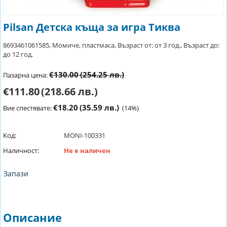
Pilsan Детска къща за игра Тиква
8693461061585, Момиче, пластмаса, Възраст от: от 3 год., Възраст до:
до 12 год.
€130.00
(254.25 лв.)
Пазарна цена:
€111.80
(218.66 лв.)
€18.20
(35.59 лв.)
Вие спестявате:
(
14
%)
Код:
MONI-100331
Наличност:
Не е наличен
Запази
Описание