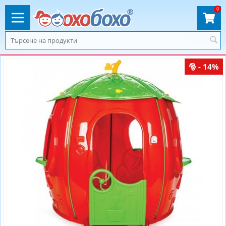
0
- 14%