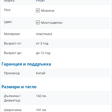
Марка:
Pilsan
Пол:
Момиче
Цвят:
Многоцветен
Материал:
пластмаса
Възраст от:
от
3
год.
Възраст до:
до
12
год.
Гаранция и поддръжка
Произход:
Китай
Размери и тегло
Дължина /
142
см.
Диаметър:
Широчина:
141
см.