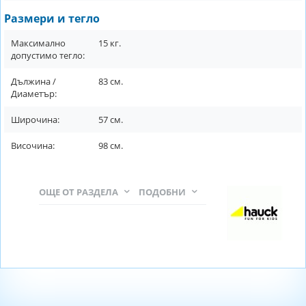
Размери и тегло
Максимално
15
кг.
допустимо тегло:
Дължина /
83
см.
Диаметър:
Широчина:
57
см.
Височина:
98
см.
ОЩЕ ОТ РАЗДЕЛА
ПОДОБНИ