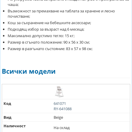
чаша;
Възможност за премахване на таблата за хранене и лесно
почистване;
Кош за съхранение на бебешките аксесоари;
Подходящ избор за възраст над 6 месеца;
Максимално допустимо тегло: 15 кг;
Размер в сгънато положение: 90 х 56 х 30 см;
Размер в разгънато състояние: 83 х 57 х 98 см;
Всички модели
Код
641071
RY-641088
Вид
Beige
Наличност
На склад