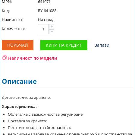
MPN:
641071
Код:
RY-641088
Наличност:
На склад
+
Количество:
−
ПОРЪЧАЙ
КУПИ НА КРЕДИТ
Запази
Наличност по модели
Описание
Детско столче за хранене.
Характеристика:
Облегалка с възможност за регулиране;
Поставка за крачета;
Пет-точков колан за безопасност;
Регулируема табла за хранене с повдигнат ръб и пространство за