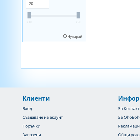
‎€
10
‎€
20
Нулирай
Клиенти
Инфор
Вход
За Контакт
Създаване на акаунт
За OhoBoh
Поръчки
Рекламаци
Запазени
Общи усло