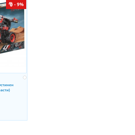
- 9%
устинен
части)