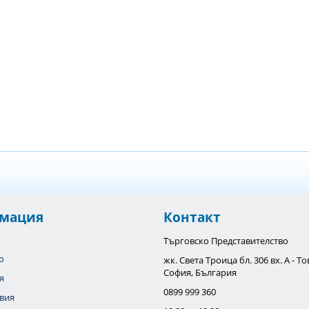
мация
Контакт
Търговско Представителство
o
жк. Света Троица бл. 306 вх. А - 
София, България
я
0899 999 360
вия