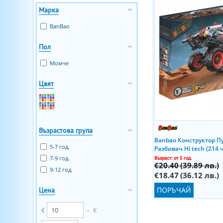
Марка
BanBao
Пол
Момче
Цвят
Възрастова група
Banbao Конструктор П
5-7 год.
Разбивач Hi tech (214 
7-9 год.
Възраст: от 5 год.
€20.40
(39.89 лв.)
9-12 год.
€18.47
(36.12 лв.)
ПОРЪЧАЙ
Цена
€
–
€