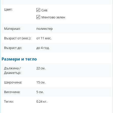
Цвят:
Сив
Ментово зелен
Материал:
полиестер
Възраст от (мес.):
от
11
мес.
Възраст до:
до
4
год.
Размери и тегло
Дължина /
22
см.
Диаметър:
Широчина:
15
см.
Височина:
5
см.
Тегло:
0.24
кг.