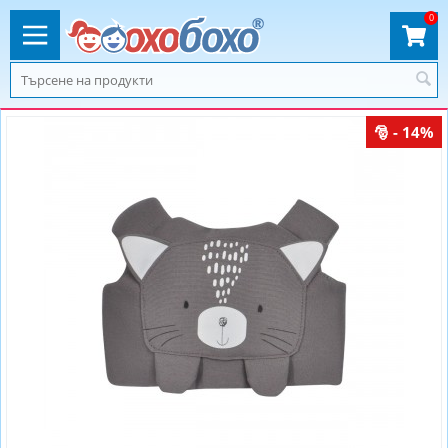
0
- 14%