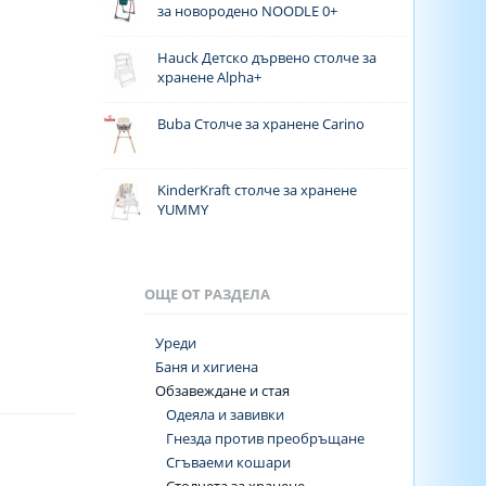
за новородено NOODLE 0+
Hauck Детско дървено столче за
хранене Alpha+
Buba Столче за хранене Carino
KinderKraft столче за хранене
YUMMY
ОЩЕ ОТ РАЗДЕЛА
Уреди
Баня и хигиена
Обзавеждане и стая
Одеяла и завивки
Гнезда против преобръщане
Сгъваеми кошари