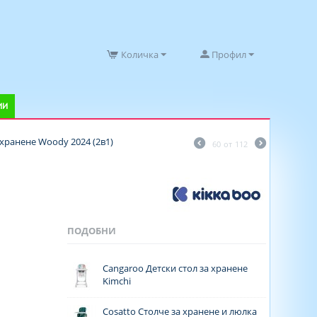
Количка
Профил
ИИ
 хранене Woody 2024 (2в1)
60
от
112
ПОДОБНИ
Cangaroo Детски стол за хранене
Kimchi
Cosatto Столче за хранене и люлка