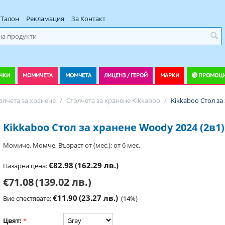
Талон
Рекламация
За Контакт
ЧКИ
МОМИЧЕТА
МОМЧЕТА
ЛИЦЕНЗ / ГЕРОЙ
МАРКИ
ПРОМОЦ
олчета за хранене
/
Столчета за хранене Kikkaboo
/
Kikkaboo Стол за
Kikkaboo Стол за хранене Woody 2024 (2в1)
Момиче, Момче, Възраст от (мес.): от 6 мес.
€82.98
(162.29 лв.)
Пазарна цена:
€71.08
(139.02 лв.)
€11.90
(23.27 лв.)
Вие спестявате:
(
14
%)
Цвят: