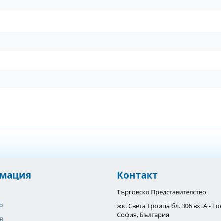
мация
Контакт
Търговско Представителство
o
жк. Света Троица бл. 306 вх. А - 
София, България
я