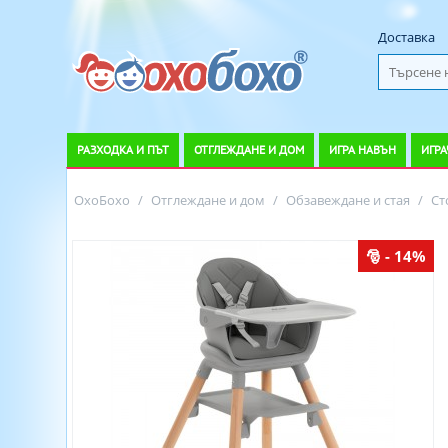
Доставка
РАЗХОДКА И ПЪТ
ОТГЛЕЖДАНЕ И ДОМ
ИГРА НАВЪН
ИГРА
ОхоБохо
/
Отглеждане и дом
/
Обзавеждане и стая
/
Ст
- 14%