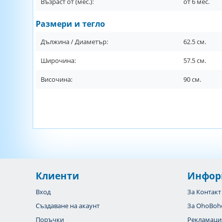
Възраст от (мес.):
от
6
мес.
Размери и тегло
Дължина / Диаметър:
62.5
см.
Широчина:
57.5
см.
Височина:
90
см.
Клиенти
Инфор
Вход
За Контакт
Създаване на акаунт
За OhoBoh
Поръчки
Рекламаци