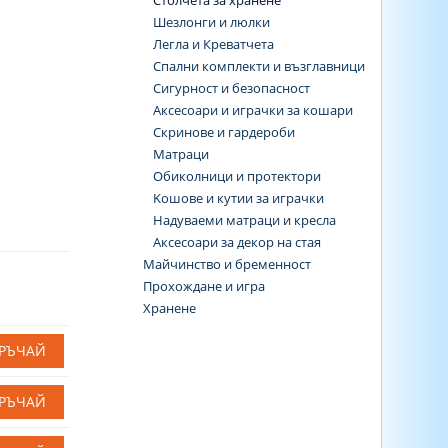
Столчета за хранене
Шезлонги и люлки
Легла и Креватчета
Спални комплекти и възглавници
Сигурност и безопасност
Аксесоари и играчки за кошари
Скринове и гардероби
Матраци
Обиколници и протектори
Koшове и кутии за играчки
Надуваеми матраци и кресла
Аксесоари за декор на стая
Майчинство и бременност
Прохождане и игра
Хранене
РЪЧАЙ
РЪЧАЙ