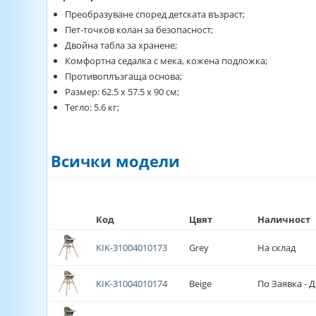
Преобразуване според детската възраст;
Пет-точков колан за безопасност;
Двойна табла за хранене;
Комфортна седалка с мека, кожена подложка;
Противоплъзгаща основа;
Размер: 62.5 х 57.5 х 90 см;
Тегло: 5.6 кг;
Всички модели
Код
Цвят
Наличност
KIK-31004010173
Grey
На склад
KIK-31004010174
Beige
По Заявка - Д