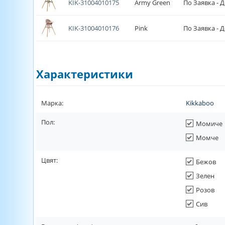
KIK-31004010175
Army Green
По Заявка - Д
KIK-31004010176
Pink
По Заявка - Д
Характеристики
Марка:
Kikkaboo
Пол:
Момиче
Момче
Цвят:
Бежов
Зелен
Розов
Сив