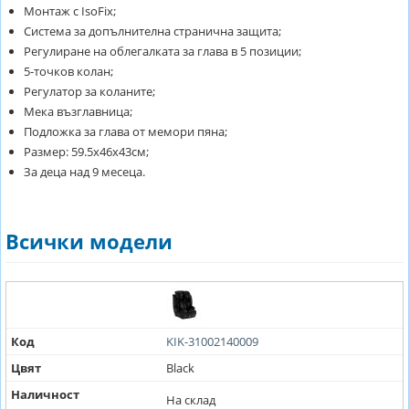
Монтаж с IsoFix;
Система за допълнителна странична защита;
Регулиране на облегалката за глава в 5 позиции;
5-точков колан;
Регулатор за коланите;
Мека възглавница;
Подложка за глава от мемори пяна;
Размер: 59.5х46х43см;
За деца над 9 месеца.
Всички модели
Код
KIK-31002140009
Цвят
Black
Наличност
На склад