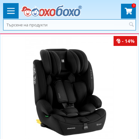
0
- 14%