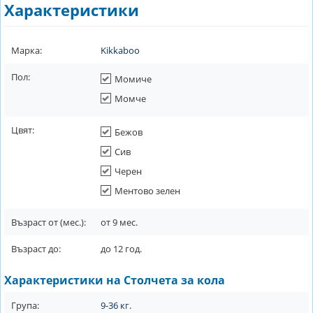
Характеристики
Марка:
Kikkaboo
Пол:
Момиче
Момче
Цвят:
Бежов
Сив
Черен
Ментово зелен
Възраст от (мес.):
от
9
мес.
Възраст до:
до
12
год.
Характеристики на Столчета за кола
Група:
9-36 кг.