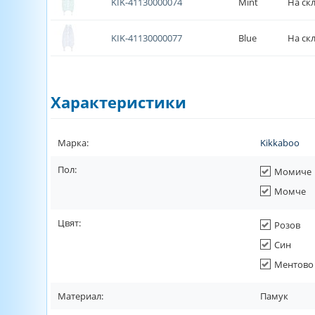
KIK-41130000074
Mint
На ск
KIK-41130000077
Blue
На ск
Характеристики
Марка:
Kikkaboo
Пол:
Момиче
Момче
Цвят:
Розов
Син
Ментово 
Материал:
Памук