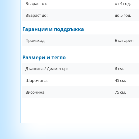
Възраст от:
от
4
год.
Възраст до:
до
5
год.
Гаранция и поддръжка
Произход:
България
Размери и тегло
Дължина / Диаметър:
6
см.
Широчина:
45
см.
Височина:
75
см.