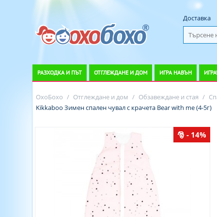
Доставка
РАЗХОДКА И ПЪТ
ОТГЛЕЖДАНЕ И ДОМ
ИГРА НАВЪН
ИГРА
ОхоБохо
/
Отглеждане и дом
/
Обзавеждане и стая
/
Сп
Kikkaboo Зимен спален чувал с крачета Bear with me (4-5г)
- 14%