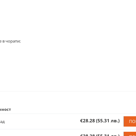
е в чорапи;
чност
€28.28
(55.31 лв.)
ПО
лад