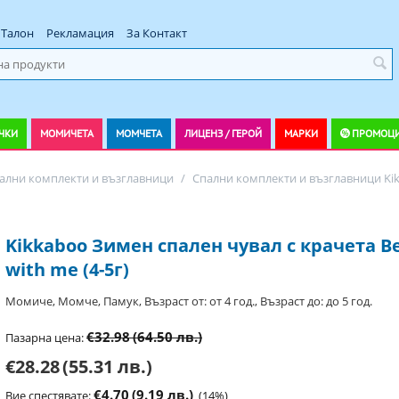
Талон
Рекламация
За Контакт
ЧКИ
МОМИЧЕТА
МОМЧЕТА
ЛИЦЕНЗ / ГЕРОЙ
МАРКИ
ПРОМОЦ
ални комплекти и възглавници
/
Спални комплекти и възглавници Ki
Kikkaboo Зимен спален чувал с крачета B
with me (4-5г)
Момиче, Момче, Памук, Възраст от: от 4 год., Възраст до: до 5 год.
€32.98
(64.50 лв.)
Пазарна цена:
€28.28
(55.31 лв.)
€4.70
(9.19 лв.)
Вие спестявате:
(
14
%)