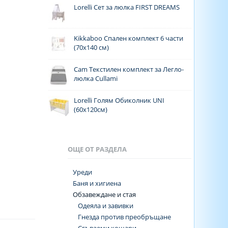
Lorelli Сет за люлка FIRST DREAMS
Kikkaboo Спален комплект 6 части
(70x140 см)
Cam Текстилен комплект за Легло-
люлка Cullami
Lorelli Голям Обиколник UNI
(60x120см)
ОЩЕ ОТ РАЗДЕЛА
Уреди
Баня и хигиена
Обзавеждане и стая
Одеяла и завивки
Гнезда против преобръщане