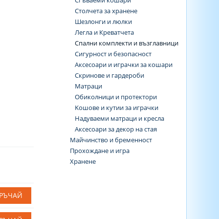
Сгъваеми кошари
Столчета за хранене
Шезлонги и люлки
Легла и Креватчета
Спални комплекти и възглавници
Сигурност и безопасност
Аксесоари и играчки за кошари
Скринове и гардероби
Матраци
Обиколници и протектори
Koшове и кутии за играчки
Надуваеми матраци и кресла
Аксесоари за декор на стая
Майчинство и бременност
Прохождане и игра
Хранене
РЪЧАЙ