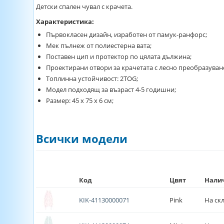
Детски спален чувал с крачета.
Характеристика:
Първокласен дизайн, изработен от памук-ранфорс;
Мек пълнеж от полиестерна вата;
Поставен цип и протектор по цялата дължина;
Проектирани отвори за крачетата с лесно преобразуван
Топлинна устойчивост: 2TOG;
Модел подходящ за възраст 4-5 годишни;
Размер: 45 х 75 х 6 см;
Всички модели
Код
Цвят
Нали
KIK-41130000071
Pink
На ск