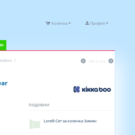
Количка
Профил
ИИ
kkaboo
/
110
от
212
ear
ПОДОБНИ
Lorelli Сет за количка Зимен