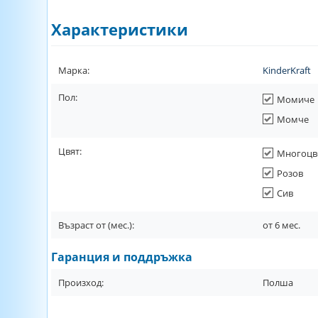
Характеристики
Марка:
KinderKraft
Пол:
Момиче
Момче
Цвят:
Многоцв
Розов
Сив
Възраст от (мес.):
от
6
мес.
Гаранция и поддръжка
Произход:
Полша