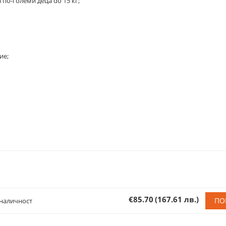
по-големи деца do 15 кг;
ие;
€85.70
(167.61 лв.)
ПО
наличност