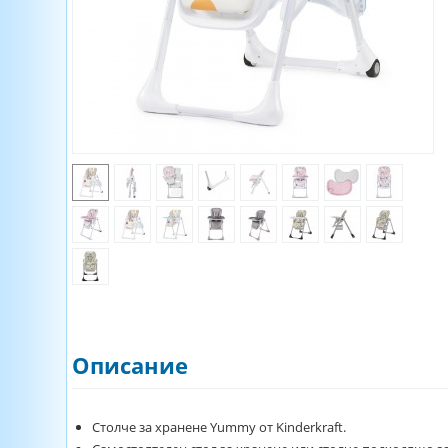
Описание
Столче за хранене Yummy от Kinderkraft.