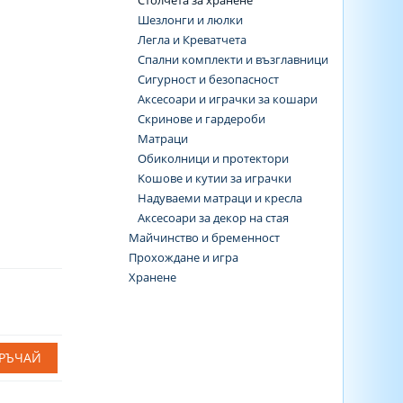
Столчета за хранене
Шезлонги и люлки
Легла и Креватчета
Спални комплекти и възглавници
Сигурност и безопасност
Аксесоари и играчки за кошари
Скринове и гардероби
Матраци
Обиколници и протектори
Koшове и кутии за играчки
Надуваеми матраци и кресла
Аксесоари за декор на стая
Майчинство и бременност
Прохождане и игра
Хранене
РЪЧАЙ