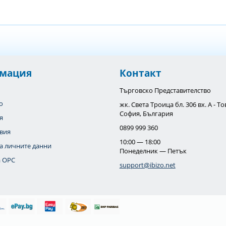
мация
Контакт
Търговско Представителство
o
жк. Света Троица бл. 306 вх. А - 
София, България
я
0899 999 360
вия
10:00 — 18:00
а личните данни
Понеделник — Петък
 OPC
support@ibizo.net