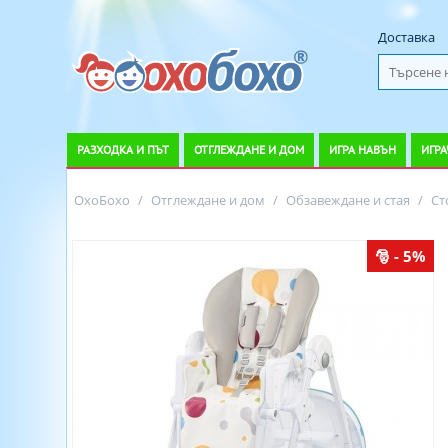
Доставка
РАЗХОДКА И ПЪТ
ОТГЛЕЖДАНЕ И ДОМ
ИГРА НАВЪН
ИГРА
ОхоБохо
/
Отглеждане и дом
/
Обзавеждане и стая
/
Ст
- 5%