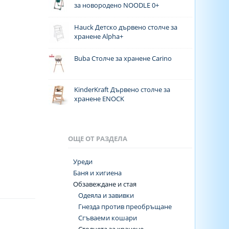
за новородено NOODLE 0+
Hauck Детско дървено столче за
хранене Alpha+
Buba Столче за хранене Carino
KinderKraft Дървено столче за
хранене ENOCK
ОЩЕ ОТ РАЗДЕЛА
Уреди
Баня и хигиена
Обзавеждане и стая
Одеяла и завивки
Гнезда против преобръщане
Сгъваеми кошари