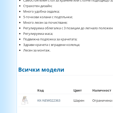
Самостоятелен стол за хранене или столче подходящо за 
Страхотен дизайн;
Много удобна седалка;
5-точкови колани с подплънки;
Много лесен за почистване;
Регулируема облегалка с 3 позиции до легнало положен
Регулируема маса;
Подвижна подложка за крачетата;
Здрави крачета с вградени колелца;
Лесен за монтаж.
Всички модели
Код
Цвят
Наличност
KK-NEW022363
Шарен
Ограничена 