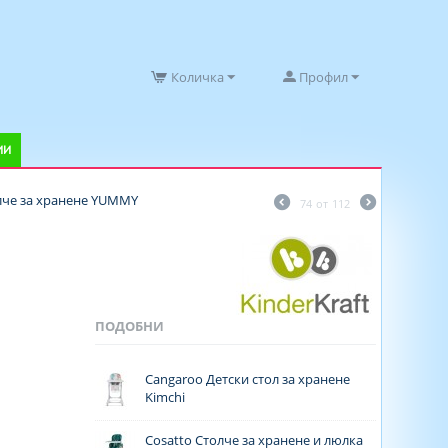
Количка
Профил
ИИ
олче за хранене YUMMY
74
от
112
ПОДОБНИ
Cangaroo Детски стол за хранене
Kimchi
Cosatto Столче за хранене и люлка