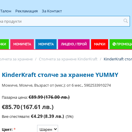
Талон
Рекламация
За Контакт
ЧКИ
МОМИЧЕТА
МОМЧЕТА
ЛИЦЕНЗ / ГЕРОЙ
МАРКИ
ПРОМОЦ
олчета за хранене
/
Столчета за хранене KinderKraft
/
KinderKraft ст
KinderKraft столче за хранене YUMMY
Момиче, Момче, Възраст от (мес.): от 6 мес., 5902533910274
€89.99
(176.00 лв.)
Пазарна цена:
€85.70
(167.61 лв.)
€4.29
(8.39 лв.)
Вие спестявате:
(
5
%)
Цвят: