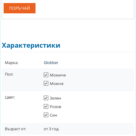
ПОРЪЧАЙ
Характеристики
Марка:
Globber
Пол:
Момиче
Момче
Цвят:
Зелен
Розов
Син
Възраст от:
от
3
год.