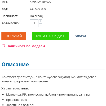
MPN:
4895224404927
Код:
GG-529-005
Наличност:
На склад
+
Количество:
−
ПОРЪЧАЙ
КУПИ НА КРЕДИТ
Запази
Наличност по модели
Описание
Комплект протектори, с които ще сте сигурни, че Вашето дете е
винаги предпазено при падане.
Характеристики
:
Материал: PP, полиестер, найлон и полиуретанова пяна;
Ярки цветове;
Залепяне с велкро;