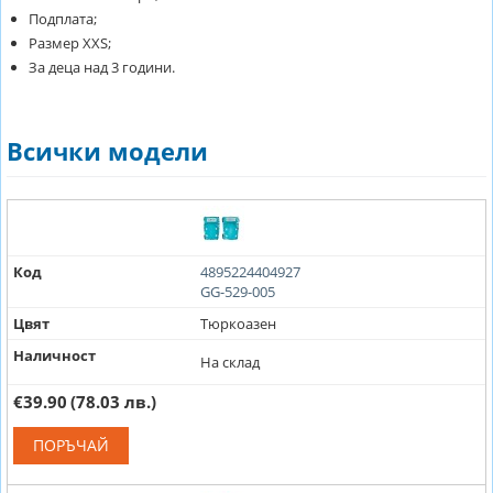
Подплата;
Размер XXS;
За деца над 3 години.
Всички модели
Код
4895224404927
GG-529-005
Цвят
Тюркоазен
Наличност
На склад
€39.90
(78.03 лв.)
ПОРЪЧАЙ