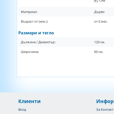
Сив
Материал:
Дърво
Възраст от (мес.):
от
0
мес.
Размери и тегло
Дължина / Диаметър:
120
см.
Широчина:
60
см.
Клиенти
Инфор
Вход
За Контакт