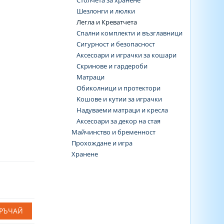
Столчета за хранене
Шезлонги и люлки
Легла и Креватчета
Спални комплекти и възглавници
Сигурност и безопасност
Аксесоари и играчки за кошари
Скринове и гардероби
Матраци
Обиколници и протектори
Koшове и кутии за играчки
Надуваеми матраци и кресла
Аксесоари за декор на стая
Майчинство и бременност
Прохождане и игра
Хранене
РЪЧАЙ