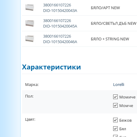
3800166107226
БЯЛО/АРТ NEW
DID-10150420043A
3800166107226
БЯЛО/СВЕТЪЛ ДЪБ NEW
DID-10150420045A
3800166107226
БЯЛО + STRING NEW
DID-10150420046A
Характеристики
Марка:
Lorelli
Пол:
Момиче
Момче
Цвят:
Бежов
Бял