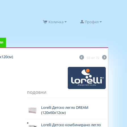
Количка
Профил
ИИ
0х120см)
55
от
72
ПОДОБНИ
Lorelli Детско легло DREAM
(120x60x12см)
Lorelli Детско комбинирано легло