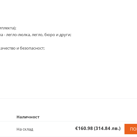
плекта);
 - легло-люлка, легло, бюро и други;
ачество и безопасност;
Наличност
€160.98
(314.84 лв.)
ПО
На склад