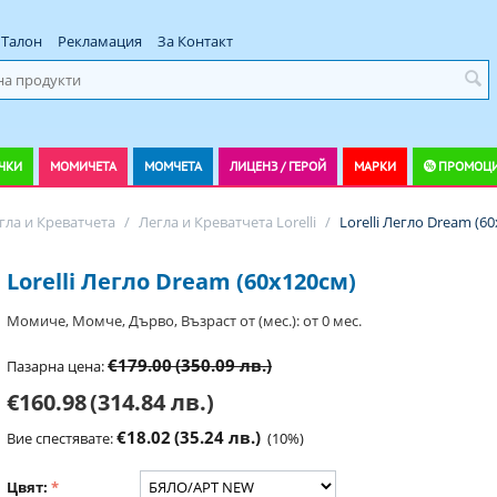
Талон
Рекламация
За Контакт
ЧКИ
МОМИЧЕТА
МОМЧЕТА
ЛИЦЕНЗ / ГЕРОЙ
МАРКИ
ПРОМОЦ
гла и Креватчета
/
Легла и Креватчета Lorelli
/
Lorelli Легло Dream (6
Lorelli Легло Dream (60х120см)
Момиче, Момче, Дърво, Възраст от (мес.): от 0 мес.
€179.00
(350.09 лв.)
Пазарна цена:
€160.98
(314.84 лв.)
€18.02
(35.24 лв.)
Вие спестявате:
(
10
%)
Цвят: