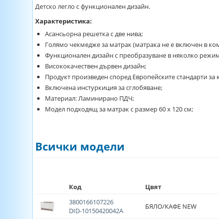
Детско легло с функционален дизайн.
Характеристика:
Асансьорна решетка с две нива;
Голямо чекмедже за матрак (матрака не е включен в ком
Функционален дизайн с преобразуване в няколко режима
Висококачествен дървен дизайн;
Продукт произведен според Европейските стандарти за к
Включена инстуркиция за сглобяване;
Материал: Ламинирано ПДЧ;
Модел подходящ за матрак с размер 60 х 120 см;
Всички модели
Код
Цвят
3800166107226
БЯЛО/КАФЕ NEW
DID-10150420042A