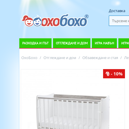
Доставка
РАЗХОДКА И ПЪТ
ОТГЛЕЖДАНЕ И ДОМ
ИГРА НАВЪН
ИГРА
ОхоБохо
/
Отглеждане и дом
/
Обзавеждане и стая
/
Ле
- 10%