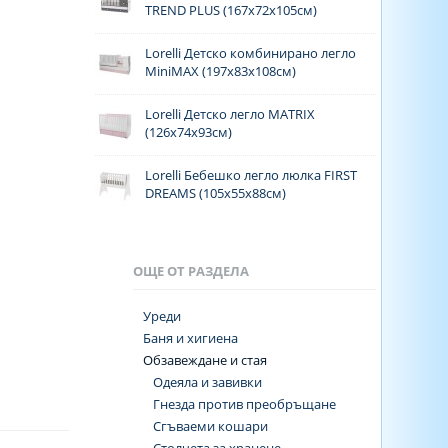
TREND PLUS (167x72x105см)
Lorelli Детско комбинирано легло
MiniMAX (197х83х108см)
Lorelli Детско легло MATRIX
(126x74x93см)
Lorelli Бебешко легло люлка FIRST
DREAMS (105х55х88см)
ОЩЕ ОТ РАЗДЕЛА
Уреди
Баня и хигиена
Обзавеждане и стая
Одеяла и завивки
Гнезда против преобръщане
Сгъваеми кошари