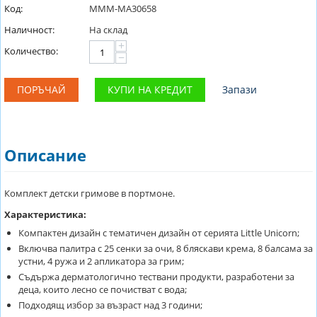
Код:
MMM-MA30658
Наличност:
На склад
+
Количество:
−
ПОРЪЧАЙ
КУПИ НА КРЕДИТ
Запази
Описание
Комплект детски гримове в портмоне.
Характеристика:
Компактен дизайн с тематичен дизайн от серията Little Unicorn;
Включва палитра с 25 сенки за очи, 8 бляскави крема, 8 балсама за
устни, 4 ружа и 2 апликатора за грим;
Съдържа дерматологично тествани продукти, разработени за
деца, които лесно се почистват с вода;
Подходящ избор за възраст над 3 години;