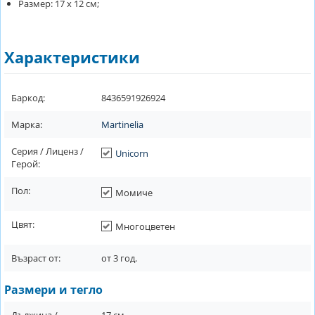
Размер: 17 х 12 см;
Характеристики
Баркод:
8436591926924
Марка:
Martinelia
Серия / Лиценз /
Unicorn
Герой:
Пол:
Момиче
Цвят:
Многоцветен
Възраст от:
от
3
год.
Размери и тегло