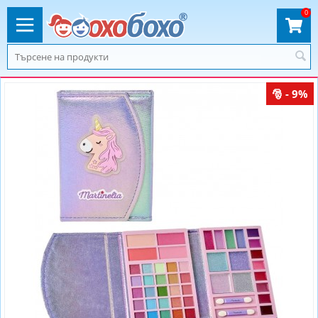
0
- 9%