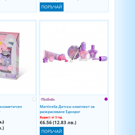
ПОРЪЧАЙ
и козметичен
Martinelia Детски комплект за
г
разкрасяване Еднорог
Възраст: от 3 год.
.)
€6.56
(12.83 лв.)
.)
ПОРЪЧАЙ