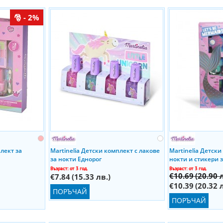
- 2%
лект за
Martinelia Детски комплект с лакове
Martinelia Детски
за нокти Еднорог
нокти и стикери 
Възраст: от 3 год.
Възраст: от 3 год.
€10.69
(20.90 
€7.84
(15.33 лв.)
€10.39
(20.32 
ПОРЪЧАЙ
ПОРЪЧАЙ