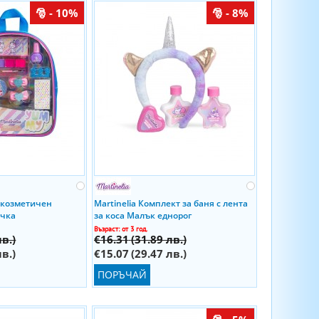
- 10%
- 8%
и козметичен
Martinelia Комплект за баня с лентa
ичка
за коса Малък еднорог
Възраст: от 3 год.
лв.)
€16.31
(31.89 лв.)
лв.)
€15.07
(29.47 лв.)
ПОРЪЧАЙ