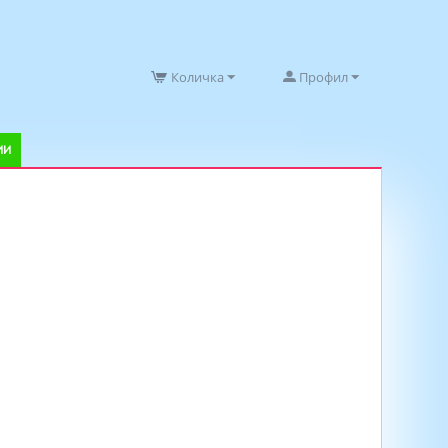
Количка
Профил
ИИ