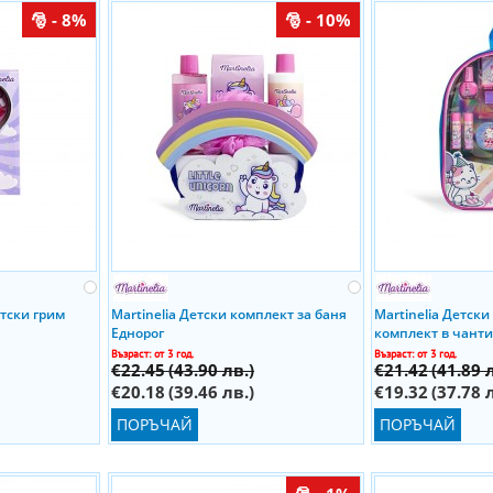
- 8%
- 10%
етски грим
Martinelia Детски комплект за баня
Martinelia Детск
Еднорог
комплект в чант
Възраст: от 3 год.
Възраст: от 3 год.
€22.45
(43.90 лв.)
€21.42
(41.89 
€20.18
(39.46 лв.)
€19.32
(37.78 
ПОРЪЧАЙ
ПОРЪЧАЙ