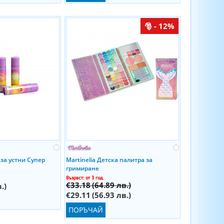
- 12%
 за устни Супер
Martinelia Детска палитра за
гримиране
Възраст: от 3 год.
€33.18
(64.89 лв.)
.)
€29.11
(56.93 лв.)
ПОРЪЧАЙ