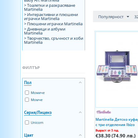
Baby Art Martinelia
> Тоалетки и разкрасяване
Martinelia
> Интерактивни и плюшени
Популярност
3
играчки Martinelia
> Плюшени играчки Martinelia
> Дневници и албуми
Martinelia
> Творчество, сръчност и хоби
Martinelia
ФИЛТЪР
Пол
Момиче
Момче
Серия/Лиценз
Martinelia Детско куф
Unicorn
с три отделения Ibizo
Възраст: от 3 год.
Цвят
€38.30
(74.90 лв.)