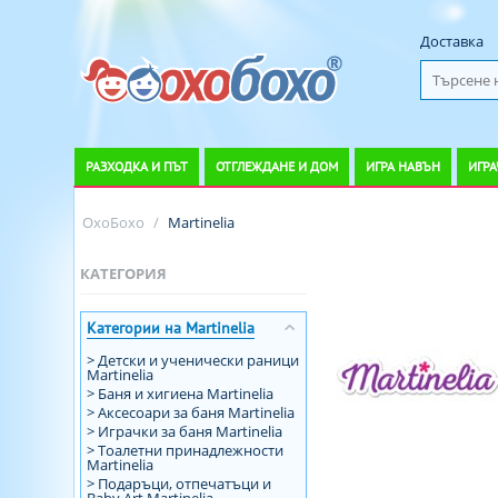
Доставка
РАЗХОДКА И ПЪТ
ОТГЛЕЖДАНЕ И ДОМ
ИГРА НАВЪН
ИГРА
ОхоБохо
/
Martinelia
КАТЕГОРИЯ
Категории на Martinelia
> Детски и ученически раници
Martinelia
> Баня и хигиена Martinelia
> Аксесоари за баня Martinelia
> Играчки за баня Martinelia
> Тоалетни принадлежности
Martinelia
> Подаръци, отпечатъци и