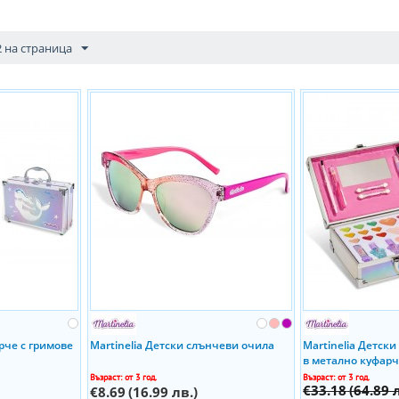
2 на страница
арче с гримове
Martinelia Детски слънчеви очила
Martinelia Детск
в метално куфарч
Възраст: от 3 год.
Възраст: от 3 год.
€33.18
(64.89 
€8.69
(16.99 лв.)