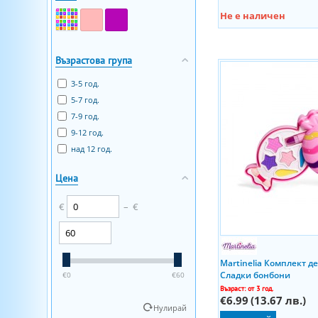
Не е наличен
Възрастова група
3-5 год.
5-7 год.
7-9 год.
9-12 год.
над 12 год.
Цена
€
–
€
Martinelia Комплект д
Сладки бонбони
‎€
0
‎€
60
Възраст: от 3 год.
€6.99
(13.67 лв.)
Нулирай