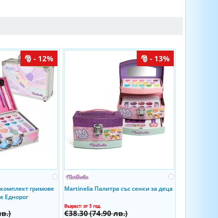
- 12%
- 13%
и комплект гримове
Martinelia Палитра със сенки за деца
е Еднорог
Възраст: от 3 год.
лв.)
€38.30
(74.90 лв.)