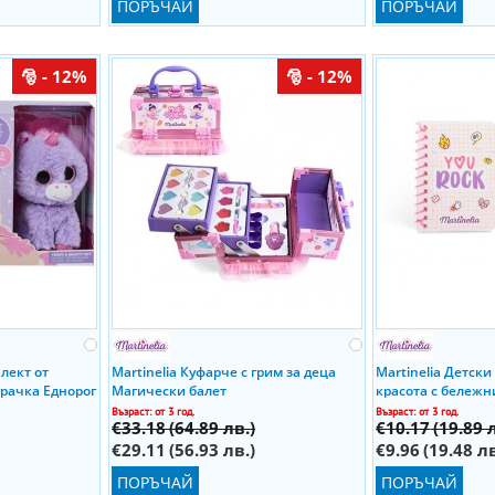
ПОРЪЧАЙ
ПОРЪЧАЙ
- 12%
- 12%
лект от
Martinelia Куфарче с грим за деца
Martinelia Детски
рачка Еднорог
Магически балет
красота с бележн
Възраст: от 3 год.
Възраст: от 3 год.
€33.18
(64.89 лв.)
€10.17
(19.89 
€29.11
(56.93 лв.)
€9.96
(19.48 лв
ПОРЪЧАЙ
ПОРЪЧАЙ