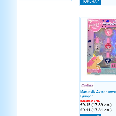
ПОРЪЧАЙ
Martinelia Детски ком
Еднорог
Възраст: от 3 год.
€9.15
(17.89 лв.)
€9.11
(17.81 лв.)