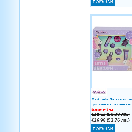
ПОРЪЧАЙ
Martinelia Детски комп
гримове и плюшена иг
Възраст: от 3 год.
€30.63
(59.90 лв.)
€26.98
(52.76 лв.)
ПОРЪЧАЙ