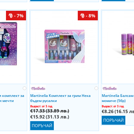
- 7%
- 8%
и комплект за
Martinelia Комплект за грим Нека
Martinelia Балсам
и мечти
бъдем русалки
момиче (5бр)
Възраст: от 3 год.
Възраст: от 3 год.
€17.33
(33.89 лв.)
€8.26
(16.15 лв
€15.92
(31.13 лв.)
ПОРЪЧАЙ
ПОРЪЧАЙ