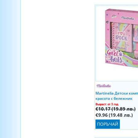
Martinelia Детски комп
красота с бележник
Възраст: от 3 год.
€10.17
(19.89 лв.)
€9.96
(19.48 лв.)
ПОРЪЧАЙ