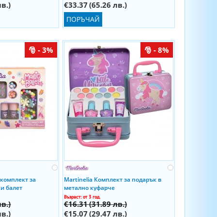
лв.)
€33.37
(65.26 лв.)
ПОРЪЧАЙ
- 3%
- 8%
 комплект за
Martinelia Комплект за подарък в
и балет
метално куфарче
Възраст: от 3 год.
лв.)
€16.31
(31.89 лв.)
лв.)
€15.07
(29.47 лв.)