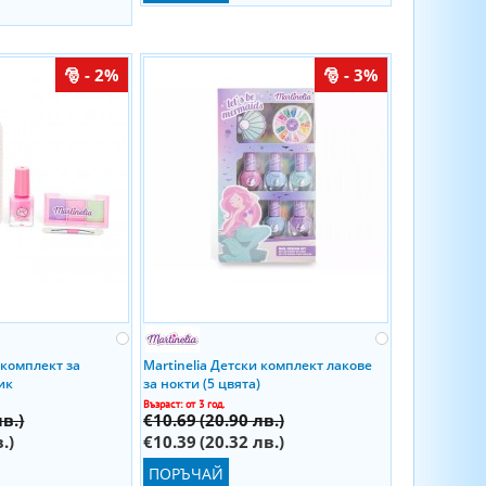
- 2%
- 3%
 комплект за
Martinelia Детски комплект лакове
ик
за нокти (5 цвята)
Възраст: от 3 год.
лв.)
€10.69
(20.90 лв.)
.)
€10.39
(20.32 лв.)
ПОРЪЧАЙ