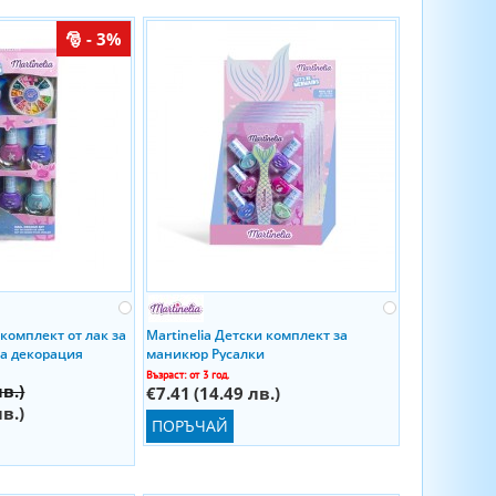
- 3%
 комплект от лак за
Martinelia Детски комплект за
за декорация
маникюр Русалки
Възраст: от 3 год.
лв.)
€7.41
(14.49 лв.)
лв.)
ПОРЪЧАЙ