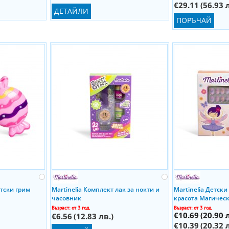
€29.11
(56.93 
ДЕТАЙЛИ
ПОРЪЧАЙ
етски грим
Martinelia Комплект лак за нокти и
Martinelia Детски
часовник
красота Магическ
Възраст: от 3 год.
Възраст: от 3 год.
€10.69
(20.90 
€6.56
(12.83 лв.)
€10.39
(20.32 