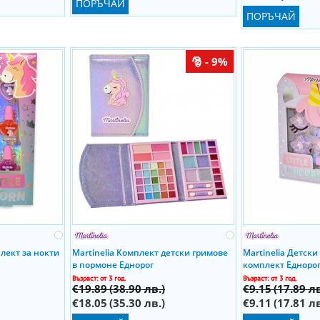
ПОРЪЧАЙ
ПОРЪЧАЙ
- 9%
плект за нокти
Martinelia Kомплект детски гримове
Martinelia Детск
в пормоне Еднорог
комплект Едноро
Възраст: от 3 год.
Възраст: от 3 год.
€19.89
(38.90 лв.)
€9.15
(17.89 лв
€18.05
(35.30 лв.)
€9.11
(17.81 лв