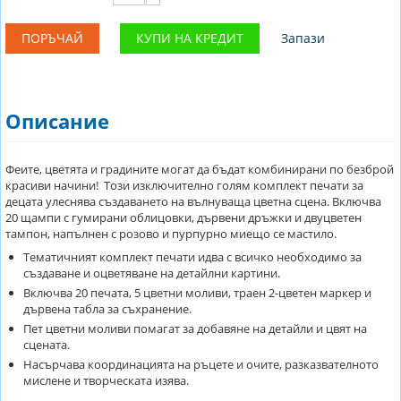
ПОРЪЧАЙ
КУПИ НА КРЕДИТ
Запази
Описание
Феите, цветята и градините могат да бъдат комбинирани по безброй
красиви начини! Този изключително голям комплект печати за
децата улеснява създаването на вълнуваща цветна сцена. Включва
20 щампи с гумирани облицовки, дървени дръжки и двуцветен
тампон, напълнен с розово и пурпурно миещо се мастило.
Тематичният комплект печати идва с всичко необходимо за
създаване и оцветяване на детайлни картини.
Включва 20 печата, 5 цветни моливи, траен 2-цветен маркер и
дървена табла за съхранение.
Пет цветни моливи помагат за добавяне на детайли и цвят на
сцената.
Насърчава координацията на ръцете и очите, разказвателното
мислене и творческата изява.