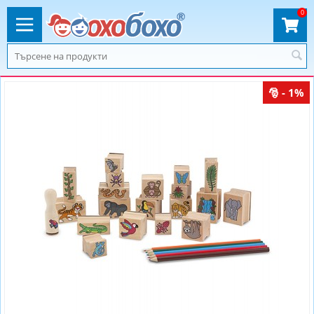
0
- 1%