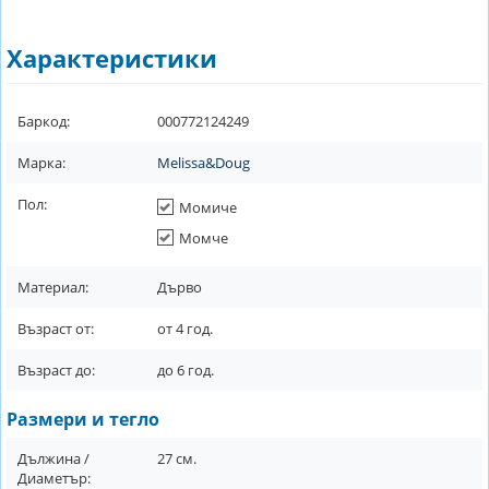
Характеристики
Баркод:
000772124249
Марка:
Melissa&Doug
Пол:
Момиче
Момче
Материал:
Дърво
Възраст от:
от
4
год.
Възраст до:
до
6
год.
Размери и тегло
Дължина /
27
см.
Диаметър: