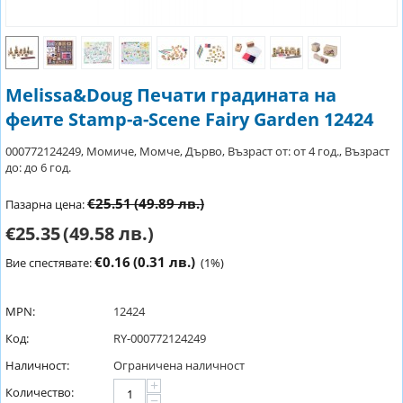
Melissa&Doug Печати градината на
феите Stamp-a-Scene Fairy Garden 12424
000772124249, Момиче, Момче, Дърво, Възраст от: от 4 год., Възраст
до: до 6 год.
€25.51
(49.89 лв.)
Пазарна цена:
€25.35
(49.58 лв.)
€0.16
(0.31 лв.)
Вие спестявате:
(
1
%)
MPN:
12424
Код:
RY-000772124249
Наличност:
Ограничена наличност
+
Количество:
−