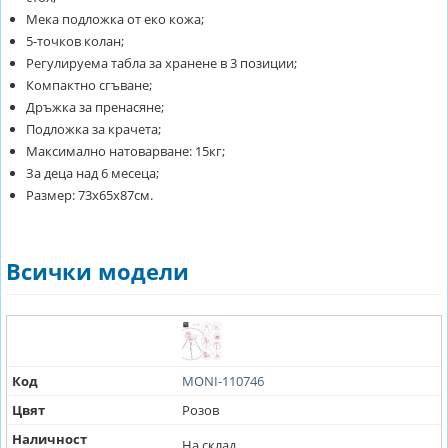
Мека подложка от еко кожа;
5-точков колан;
Регулируема табла за хранене в 3 позиции;
Компактно сгъване;
Дръжка за пренасяне;
Подложка за крачета;
Максимално натоварване: 15кг;
За деца над 6 месеца;
Размер: 73х65х87см.
Всички модели
Код
MONI-110746
Цвят
Розов
Наличност
На склад