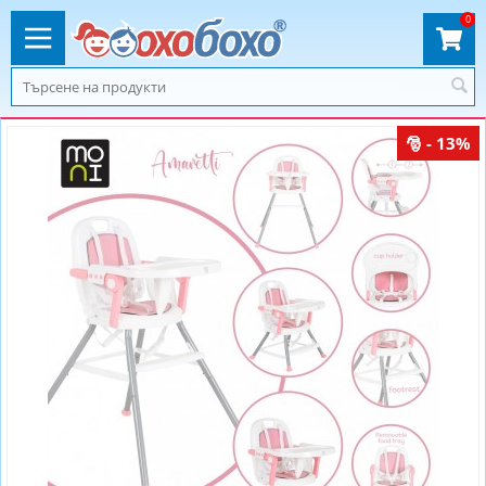
0
- 13%