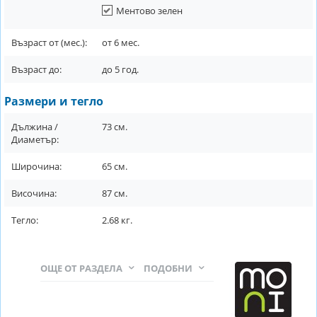
Ментово зелен
Възраст от (мес.):
от
6
мес.
Възраст до:
до
5
год.
Размери и тегло
Дължина /
73
см.
Диаметър:
Широчина:
65
см.
Височина:
87
см.
Тегло:
2.68
кг.
ОЩЕ ОТ РАЗДЕЛА
ПОДОБНИ