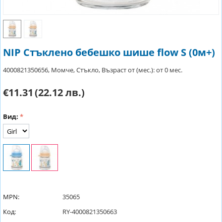
NIP Стъклено бебешко шише flow S (0м+)
4000821350656, Момче, Стъкло, Възраст от (мес.): от 0 мес.
€11.31
(22.12 лв.)
Вид:
MPN:
35065
Код:
RY-4000821350663