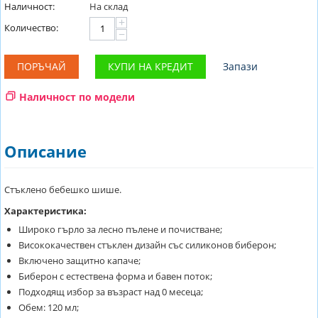
Наличност:
На склад
+
Количество:
−
ПОРЪЧАЙ
КУПИ НА КРЕДИТ
Запази
Наличност по модели
Описание
Стъклено бебешко шише.
Характеристика:
Широко гърло за лесно пълене и почистване;
Висококачествен стъклен дизайн със силиконов биберон;
Включено защитно капаче;
Биберон с естествена форма и бавен поток;
Подходящ избор за възраст над 0 месеца;
Обем: 120 мл;