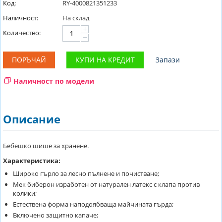
Код:
RY-4000821351233
Наличност:
На склад
+
Количество:
−
ПОРЪЧАЙ
КУПИ НА КРЕДИТ
Запази
Наличност по модели
Описание
Бебешко шише за хранене.
Характеристика:
Широко гърло за лесно пълнене и почистване;
Мек биберон изработен от натурален латекс с клапа против
колики;
Естествена форма наподоябваща майчината гърда;
Включено защитно капаче;