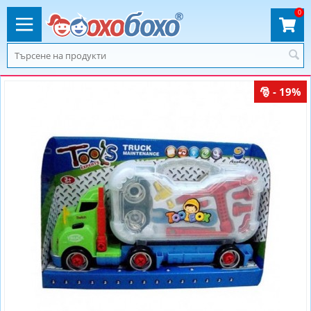
0
- 19%