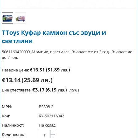
TToys Куфар камион със звуци и
светлини
5061160420003, Момиче, пластмаса, Възраст от: от 3 год., Възраст до:
до 7 год.
€16.31
(31.89 лв.)
Пазарна цена:
€13.14
(25.69 лв.)
€3.17
(6.19 лв.)
Вие спестявате:
(
19
%)
MPN:
BS308-2
Код:
RY-502116042
Наличност:
На склад
+
Количество:
−