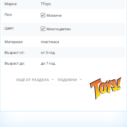
Марка:
TToys
Пол:
Момиче
Цвят:
Многоцветен
Материал:
пластмаса
Възраст от:
от
3
год.
Възраст до:
до
7
год.
ОЩЕ ОТ РАЗДЕЛА
ПОДОБНИ