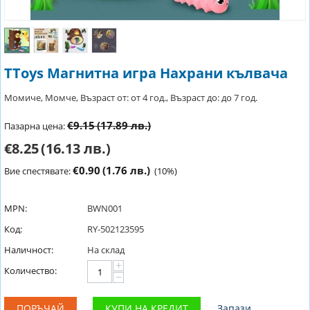
TToys Магнитна игра Нахрани кълвача
Момиче, Момче, Възраст от: от 4 год., Възраст до: до 7 год.
€9.15
(17.89 лв.)
Пазарна цена:
€8.25
(16.13 лв.)
€0.90
(1.76 лв.)
Вие спестявате:
(
10
%)
MPN:
BWN001
Код:
RY-502123595
Наличност:
На склад
+
Количество:
−
ПОРЪЧАЙ
КУПИ НА КРЕДИТ
Запази