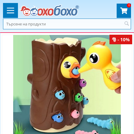
0
- 10%