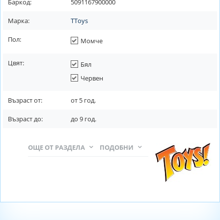
Баркод:
5091167900000
Марка:
TToys
Пол:
Момче
Цвят:
Бял
Червен
Възраст от:
от
5
год.
Възраст до:
до
9
год.
ОЩЕ ОТ РАЗДЕЛА
ПОДОБНИ