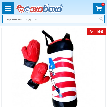
0
- 16%