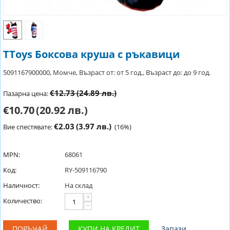
TToys Боксова круша с ръкавици
5091167900000, Момче, Възраст от: от 5 год., Възраст до: до 9 год.
€12.73
(24.89 лв.)
Пазарна цена:
€10.70
(20.92 лв.)
€2.03
(3.97 лв.)
Вие спестявате:
(
16
%)
MPN:
68061
Код:
RY-509116790
Наличност:
На склад
+
Количество:
−
ПОРЪЧАЙ
КУПИ НА КРЕДИТ
Запази