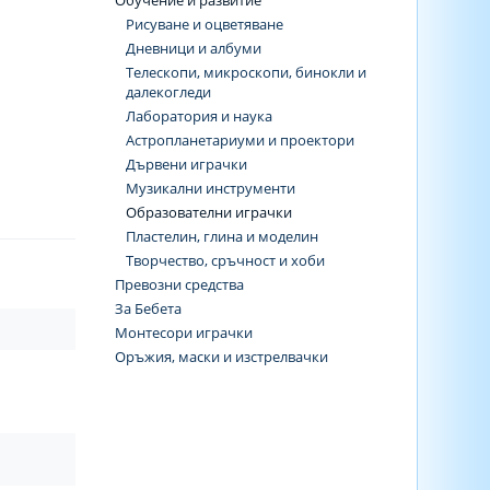
Обучение и развитие
Рисуване и оцветяване
Дневници и албуми
Телескопи, микроскопи, бинокли и
далекогледи
Лаборатория и наука
Астропланетариуми и проектори
Дървени играчки
Музикални инструменти
Образователни играчки
Пластелин, глина и моделин
Творчество, сръчност и хоби
Превозни средства
За Бебета
Монтесори играчки
Оръжия, маски и изстрелвачки