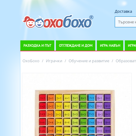
Доставка
РАЗХОДКА И ПЪТ
ОТГЛЕЖДАНЕ И ДОМ
ИГРА НАВЪН
ИГРА
ОхоБохо
/
Играчки
/
Обучение и развитие
/
Образоват