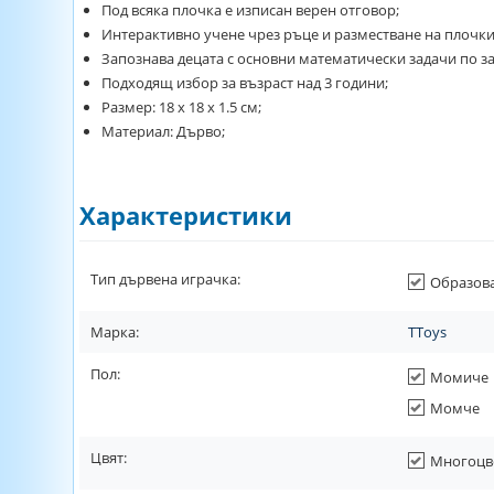
Под всяка плочка е изписан верен отговор;
Интерактивно учене чрез ръце и разместване на плочки
Запознава децата с основни математически задачи по за
Подходящ избор за възраст над 3 години;
Размер: 18 х 18 х 1.5 см;
Материал: Дърво;
Характеристики
Тип дървена играчка:
Образов
Марка:
TToys
Пол:
Момиче
Момче
Цвят:
Многоцв