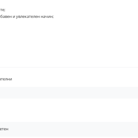
те;
бавен и увлекателен начин;
ателни
етен