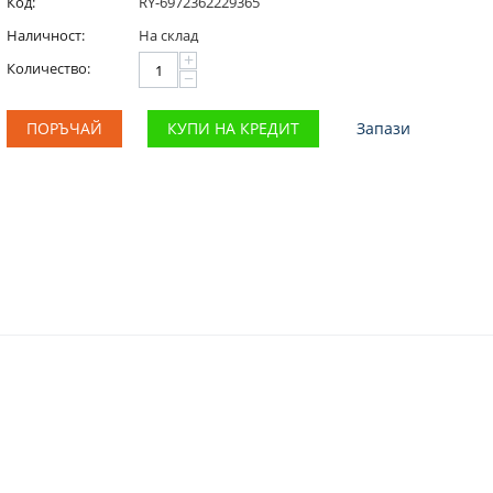
Код:
RY-6972362229365
Наличност:
На склад
+
Количество:
−
ПОРЪЧАЙ
КУПИ НА КРЕДИТ
Запази