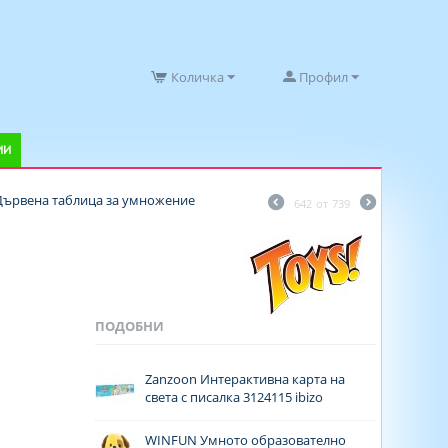
Количка
Профил
ИИ
 Дървена таблица за умножение
642
от
739
ПОДОБНИ
Zanzoon Интерактивна карта на
света с писалка 3124115 ibizo
WINFUN Умното образователно