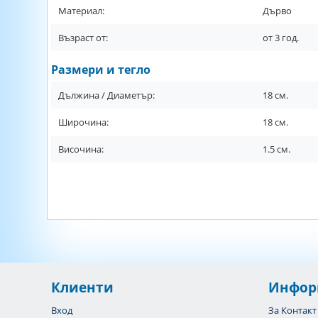
Материал:
Дърво
Възраст от:
от
3
год.
Размери и тегло
Дължина / Диаметър:
18
см.
Широчина:
18
см.
Височина:
1.5
см.
Клиенти
Инфор
Вход
За Контакт