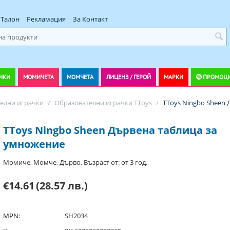
Талон
Рекламация
За Контакт
ЧКИ
МОМИЧЕТА
МОМЧЕТА
ЛИЦЕНЗ / ГЕРОЙ
МАРКИ
ПРОМОЦ
елни играчки
/
Образователни играчки TToys
/
TToys Ningbo Sheen
TToys Ningbo Sheen Дървена таблица за
умножение
Момиче, Момче, Дърво, Възраст от: от 3 год.
€14.61
(28.57 лв.)
MPN:
SH2034