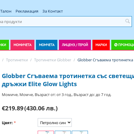
Талон
Рекламация
За Контакт
ЧКИ
МОМИЧЕТА
МОМЧЕТА
ЛИЦЕНЗ / ГЕРОЙ
МАРКИ
ПРОМОЦ
/
Тротинетки
/
Тротинетки Globber
/
Globber Сгъваема тротинетка 
Globber Сгъваема тротинетка със светещ
дръжки Elite Glow Lights
Момиче, Момче, Възраст от: от 3 год., Възраст до: до 7 год.
€219.89
(430.06 лв.)
Цвят: