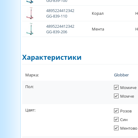
GG-839-100
4895224412342
Корал
Н
GG-839-110
4895224412342
Мента
Н
GG-839-206
Характеристики
Марка:
Globber
Пол:
Момиче
Момче
Цвят:
Розов
Син
Ментово 