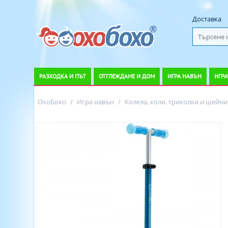
Доставка
РАЗХОДКА И ПЪТ
ОТГЛЕЖДАНЕ И ДОМ
ИГРА НАВЪН
ИГРА
ОхоБохо
/
Игра навън
/
Колела, коли, триколки и шейни