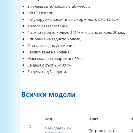
3 колела за по-висока стабилност;
АВЕС-9 лагери;
Регулируема височина на кормилото 67,5-82,5см;
Колела с LED светлини;
Размер предно колело 121 мм и задно колело 80 мм;
Спирачка на задното колело;
Сгъване с едно движение;
Заключване на колана;
Максимална товаримост 50кг;
За деца с ръст 95-130 см;
За деца над 3 години.
Всички модели
Код
Цвят
Н
4895224412342
Петролно син
Н