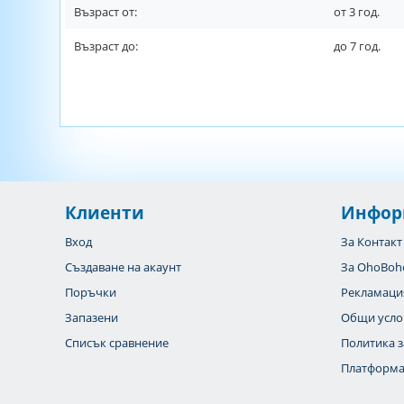
Възраст от:
от
3
год.
Възраст до:
до
7
год.
Клиенти
Инфор
Вход
За Контакт
Създаване на акаунт
За OhoBoh
Поръчки
Рекламаци
Запазени
Общи усло
Списък сравнение
Политика з
Платформа