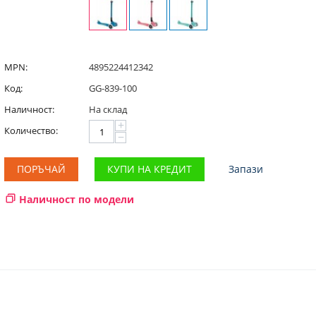
MPN:
4895224412342
Код:
GG-839-100
Наличност:
На склад
+
Количество:
−
ПОРЪЧАЙ
КУПИ НА КРЕДИТ
Запази
Наличност по модели