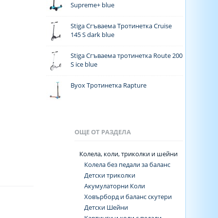
Supreme+ blue
Stiga Сгъваема Тротинетка Cruise
145 S dark blue
Stiga Сгъваема тротинетка Route 200
S ice blue
Byox Тротинетка Rapture
ОЩЕ ОТ РАЗДЕЛА
Колела, коли, триколки и шейни
Колела без педали за баланс
Детски триколки
Акумулаторни Коли
Ховърборд и баланс скутери
Детски Шейни