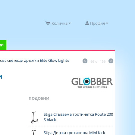
Количка
Профил
ИИ
със светещи дръжки Elite Glow Lights
86
от
159
и
ПОДОБНИ
Stiga Сгъваема тротинетка Route 200
S black
Stiga Детска тротинетка Mini Kick