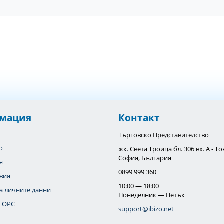
мация
Контакт
Търговско Представителство
o
жк. Света Троица бл. 306 вх. А - 
София, България
я
0899 999 360
вия
10:00 — 18:00
а личните данни
Понеделник — Петък
 OPC
support@ibizo.net