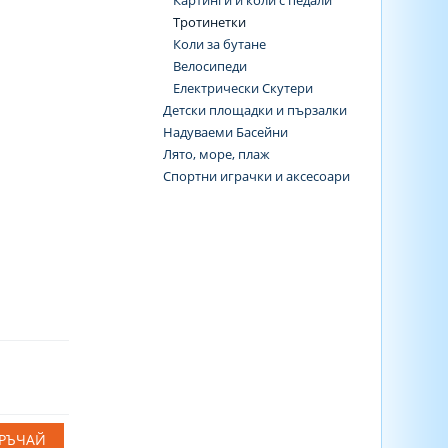
Картинги и коли с педали
Тротинетки
Коли за бутане
Велосипеди
Електрически Скутери
Детски площадки и пързалки
Надуваеми Басейни
Лято, море, плаж
Спортни играчки и аксесоари
РЪЧАЙ