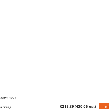
аличност
€219.89
(430.06 лв.)
ПО
а склад