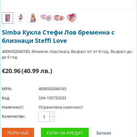
Simba Кукла Стефи Лов бременна с
близнаци Steffi Love
4006592040185, Момиче, пластмаса, Възраст от: от 4 год., Възраст до:
до 6 год.
€20.96
(40.99 лв.)
MPN:
4006592040185
Код:
SIM-105733333
Наличност:
Ограничена наличност
+
Количество:
−
ПОРЪЧАЙ
КУПИ НА КРЕДИТ
Запази