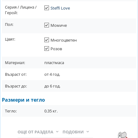
Серия / Лиценз /
Steffi Love
Герой:
Пол:
Момиче
Цвят:
Многоцветен
Розов
Материал:
пластмаса
Възраст от:
от
4
год.
Възраст до:
до
6
год.
Размери и тегло
Тегло:
0.35
кг.
ОЩЕ ОТ РАЗДЕЛА
ПОДОБНИ