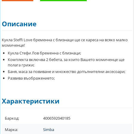
Описание
Кукла Steffi Love бременна с близнаци ще се хареса на всяко малко
момиченце!
Кукла Стефи Лов бременна с близнаци;
Комплекта включва 2 бебета, за които Вашето момиченце ще
полага грижи;
Баня, маса за повиване и множество допълнителни аксесоари;
Развива въображението;
Характеристики
Баркод:
4006592040185
Марка:
Simba