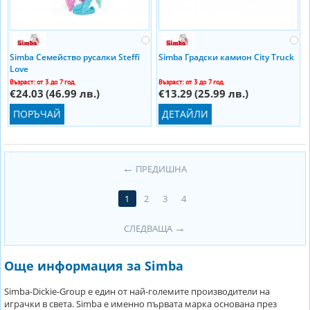
Simba Семейство русалки Steffi
Simba Градски камион City Truck
Love
Възраст: от 3 до 7 год.
Възраст: от 3 до 7 год.
€24.03
(46.99 лв.)
€13.29
(25.99 лв.)
ПОРЪЧАЙ
ДЕТАЙЛИ
ПРЕДИШНА
1
2
3
4
СЛЕДВАЩА
Още информация за Simba
Simba-Dickie-Group е един от най-големите производители на
играчки в света. Simba e именно първата марка основана през