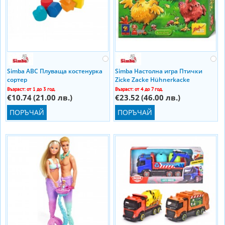
Simba ABC Плуваща костенурка
Simba Настолна игра Птички
сортер
Zicke Zacke Hühnerkacke
Възраст: от 1 до 3 год.
Възраст: от 4 до 7 год.
€10.74
(21.00 лв.)
€23.52
(46.00 лв.)
ПОРЪЧАЙ
ПОРЪЧАЙ