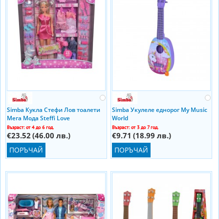
Simba Кукла Стефи Лов тоалети
Simba Укулеле еднорог My Music
Мега Мода Steffi Love
World
Възраст: от 4 до 6 год.
Възраст: от 3 до 7 год.
€23.52
(46.00 лв.)
€9.71
(18.99 лв.)
ПОРЪЧАЙ
ПОРЪЧАЙ