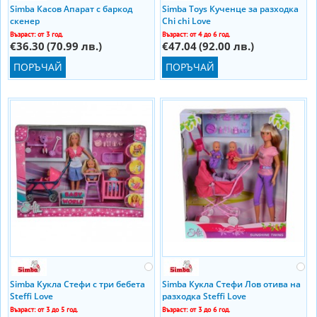
Simba Касов Апарат с баркод
Simba Toys Кученце за разходка
скенер
Chi chi Love
Възраст: от 3 год.
Възраст: от 4 до 6 год.
€36.30
(70.99 лв.)
€47.04
(92.00 лв.)
ПОРЪЧАЙ
ПОРЪЧАЙ
Simba Кукла Стефи с три бебета
Simba Кукла Стефи Лов отива на
Steffi Love
разходка Steffi Love
Възраст: от 3 до 5 год.
Възраст: от 3 до 6 год.