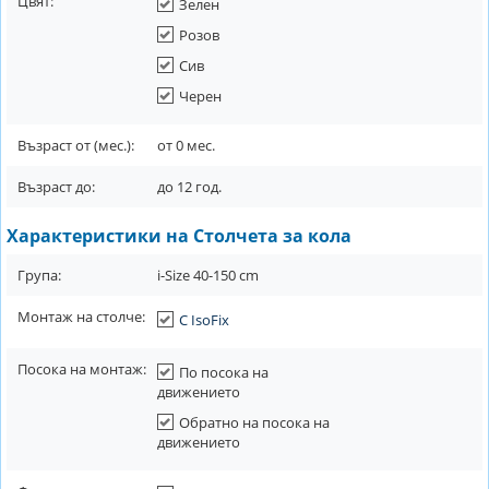
Цвят:
Зелен
Розов
Сив
Черен
Възраст от (мес.):
от
0
мес.
Възраст до:
до
12
год.
Характеристики на Столчета за кола
Група:
i-Size 40-150 cm
Монтаж на столче:
С IsoFix
Посока на монтаж:
По посока на
движението
Обратно на посока на
движението