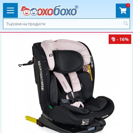
0
- 16%