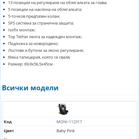
13 позиции на регулиране на облегалката за глава;
5 позиции на наклона на облегалката;
5-точков предпазен колан;
SPS система за странична защита;
Isofix монтаж;
Top Tether лента за надежден монтаж;
Подложка за новородено;
Лостове и бутони за лесно регулиране;
Мека тапицерия, която се сваля;
Размер: 69,9х56,5х45см.
Всички модели
Код
MONI-112317
Цвят
Baby Pink