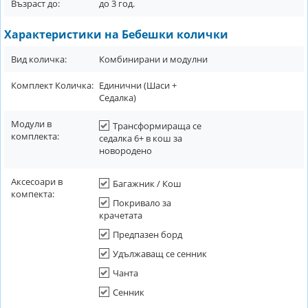
Възраст до:
до
3
год.
Характеристики на Бебешки колички
Вид количка:
Комбинирани и модулни
Комплект Количка:
Единични (Шаси +
Седалка)
Модули в
Трансформираща се
комплекта:
седалка 6+ в кош за
новородено
Аксесоари в
Багажник / Кош
компекта:
Покривало за
крачетата
Предпазен борд
Удължаващ се сенник
Чанта
Сенник