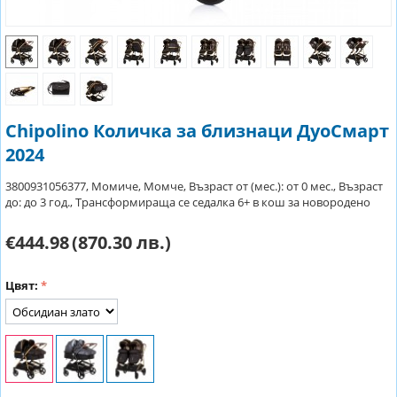
Chipolino Количка за близнаци ДуоСмарт
2024
3800931056377, Момиче, Момче, Възраст от (мес.): от 0 мес., Възраст
до: до 3 год., Трансформираща се седалка 6+ в кош за новородено
€444.98
(870.30 лв.)
Цвят: