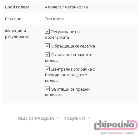
Брой колела:
4 колела / четриколка
Сгъване:
Тип книга
Функции и
Регулиране на
регулиране:
облегалката
Обръщаща се седалка
Окачване на задните
колела
Централна спирачка с
блокиране и на двете
колела
Въртящи се предни
колело/а
ОЩЕ ОТ РАЗДЕЛА
ПОДОБНИ