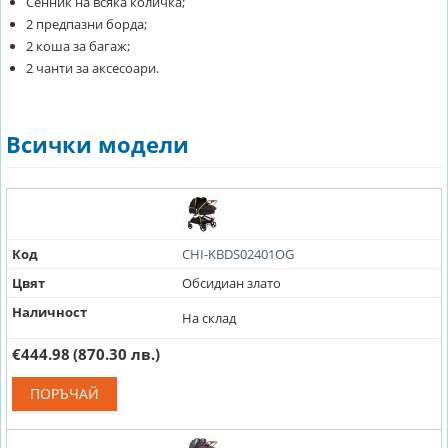
Сенник на всяка количка;
2 предпазни борда;
2 коша за багаж;
2 чанти за аксесоари.
Всички модели
Код
CHI-KBDS02401OG
Цвят
Обсидиан злато
Наличност
На склад
€444.98
(870.30 лв.)
ПОРЪЧАЙ