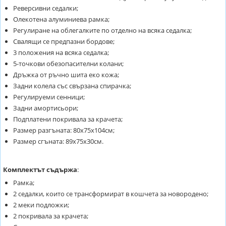
Реверсивни седалки;
Олекотена алуминиева рамка;
Регулиране на облегалките по отделно на всяка седалка;
Свалящи се предпазни бордове;
3 положения на всяка седалка;
5-точкови обезопасителни колани;
Дръжка от ръчно шита еко кожа;
Задни колела със свързана спирачка;
Регулируеми сенници;
Задни амортисьори;
Подплатени покривала за крачета;
Размер разгъната: 80х75х104см;
Размер сгъната: 89х75х30см.
Комплектът съдържа
:
Рамка;
2 седалки, които се трансформират в кошчета за новородено;
2 меки подложки;
2 покривала за крачета;