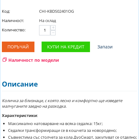
Код:
CHI-KBDS02401OG
Наличност:
На склад
+
Количество:
−
ПОРЪЧАЙ
КУПИ НА КРЕДИТ
Запази
Наличност по модели
Описание
Количка за близнаци, с която лесно и комфортно ще изведете
малчуганите заедно на разходка.
Характеристики
:
Максимално натоварване на всяка седалка: 15кг;
Седалки трансформиращи се в кошчета за новородено;
Съвместима със столчета за кола ДуоСмарт, закупуват се отделно;