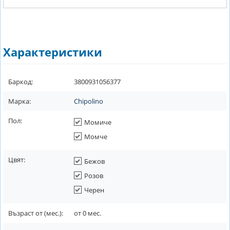
Характеристики
Баркод:
3800931056377
Марка:
Chipolino
Пол:
Момиче
Момче
Цвят:
Бежов
Розов
Черен
Възраст от (мес.):
от
0
мес.