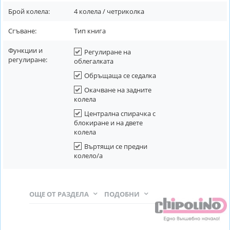
Брой колела:
4 колела / четриколка
Сгъване:
Тип книга
Функции и
Регулиране на
регулиране:
облегалката
Обръщаща се седалка
Окачване на задните
колела
Централна спирачка с
блокиране и на двете
колела
Въртящи се предни
колело/а
ОЩЕ ОТ РАЗДЕЛА
ПОДОБНИ