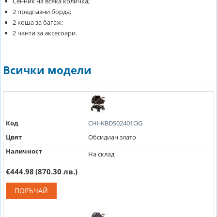
Сенник на всяка количка;
2 предпазни борда;
2 коша за багаж;
2 чанти за аксесоари.
Всички модели
Код
CHI-KBDS02401OG
Цвят
Обсидиан злато
Наличност
На склад
€444.98
(870.30 лв.)
ПОРЪЧАЙ