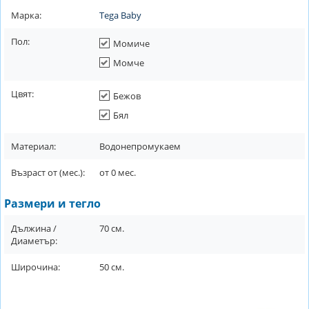
Марка:
Tega Baby
Пол:
Момиче
Момче
Цвят:
Бежов
Бял
Материал:
Водонепромукаем
Възраст от (мес.):
от
0
мес.
Размери и тегло
Дължина /
70
см.
Диаметър:
Широчина:
50
см.