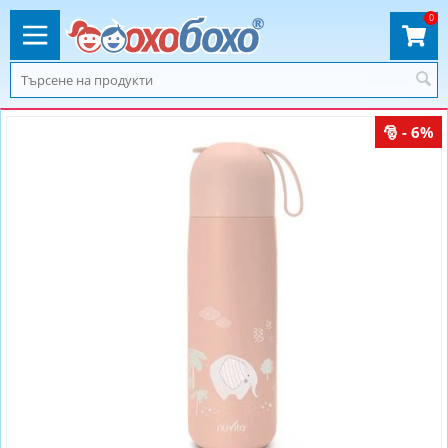
0
- 6%