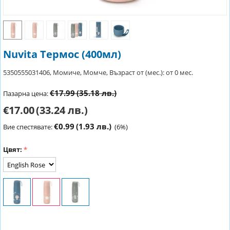
Nuvita Термос (400мл)
5350555031406, Момиче, Момче, Възраст от (мес.): от 0 мес.
€17.99
(35.18 лв.)
Пазарна цена:
€17.00
(33.24 лв.)
€0.99
(1.93 лв.)
Вие спестявате:
(
6
%)
Цвят: