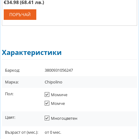
€34.98
(68.41 лв.)
ПОРЪЧАЙ
Характеристики
Баркод:
3800931056247
Марка:
Chipolino
Пол:
Момиче
Момче
Цвят:
Многоцветен
Възраст от (мес.):
от
0
мес.