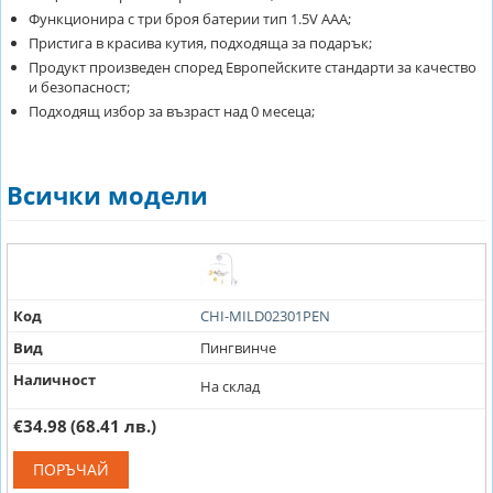
Функционира с три броя батерии тип 1.5V AAA;
Пристига в красива кутия, подходяща за подарък;
Продукт произведен според Европейските стандарти за качество
и безопасност;
Подходящ избор за възраст над 0 месеца;
Всички модели
Код
CHI-MILD02301PEN
Вид
Пингвинче
Наличност
На склад
€34.98
(68.41 лв.)
ПОРЪЧАЙ