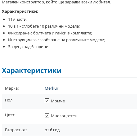
Метален конструктор, който ще зарадва всеки любител.
Характеристики
:
119 части;
10 в 1 - сглобете 10 различни модела;
Фиксиране с болтчета и гайки в комплекта;
Инструкции за сглобяване на различните модели;
За деца над 6 години.
Характеристики
Марка:
Merkur
Пол:
Момче
Цвят:
Многоцветен
Възраст от:
от
6
год.