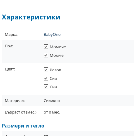
Характеристики
Марка:
BabyOno
Пол:
Момиче
Момче
Цвят:
Розов
Сив
Син
Материал:
Силикон
Възраст от (мес.):
от
0
мес.
Размери и тегло