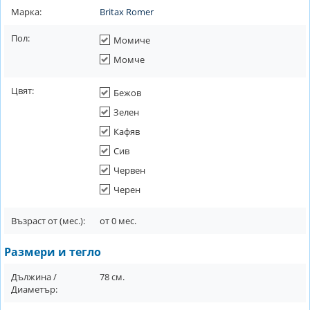
Марка:
Britax Romer
Пол:
Момиче
Момче
Цвят:
Бежов
Зелен
Кафяв
Сив
Червен
Черен
Възраст от (мес.):
от
0
мес.
Размери и тегло
Дължина /
78
см.
Диаметър: