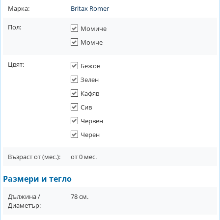
Марка:
Britax Romer
Пол:
Момиче
Момче
Цвят:
Бежов
Зелен
Кафяв
Сив
Червен
Черен
Възраст от (мес.):
от
0
мес.
Размери и тегло
Дължина /
78
см.
Диаметър: