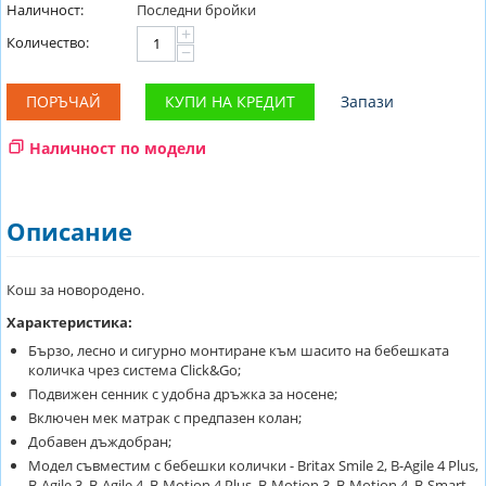
Наличност:
Последни бройки
+
Количество:
−
ПОРЪЧАЙ
КУПИ НА КРЕДИТ
Запази
Наличност по модели
Описание
Кош за новородено.
Характеристика:
Бързо, лесно и сигурно монтиране към шасито на бебешката
количка чрез система Click&Go;
Подвижен сенник с удобна дръжка за носене;
Включен мек матрак с предпазен колан;
Добавен дъждобран;
Модел съвместим с бебешки колички - Britax Smile 2, B-Agile 4 Plus,
B-Agile 3, B-Agile 4, B-Motion 4 Plus, B-Motion 3, B-Motion 4, B-Smart,