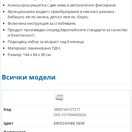
Асансьорна решетка с две нива и автоматично фиксиране;
Функционален модел с преобразуване в няколко режима -
бебешко легло-люлка, детско лелгло, бюро;
Включена инструкция за сглобяване;
Продукт произведен според Европейските стандарти за качество
и безопасност;
Подходящ избор за възраст над 0 месеца;
Материал: ламинирано ПДЧ;
Размер: 144 х 84 х 90 см;
Всички модели
Код
3800166107271
DID-10150440042A
Цвят
БЯЛО/КАФЕ NEW
Наличност