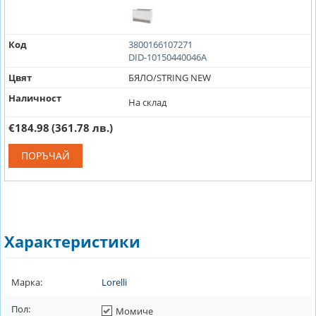
Код
3800166107271
DID-10150440046A
Цвят
БЯЛО/STRING NEW
Наличност
На склад
€184.98
(361.78 лв.)
ПОРЪЧАЙ
Характеристики
Марка:
Lorelli
Пол:
Момиче