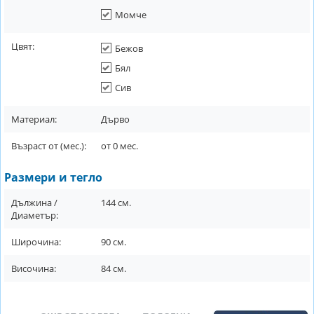
Момче
Цвят:
Бежов
Бял
Сив
Материал:
Дърво
Възраст от (мес.):
от
0
мес.
Размери и тегло
Дължина /
144
см.
Диаметър:
Широчина:
90
см.
Височина:
84
см.