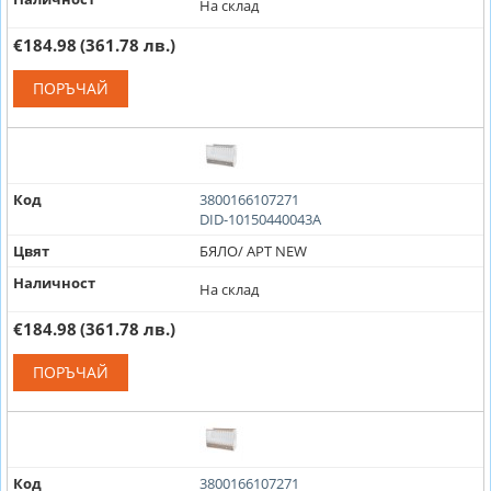
На склад
€184.98
(361.78 лв.)
ПОРЪЧАЙ
Код
3800166107271
DID-10150440043A
Цвят
БЯЛО/ АРТ NEW
Наличност
На склад
€184.98
(361.78 лв.)
ПОРЪЧАЙ
Код
3800166107271