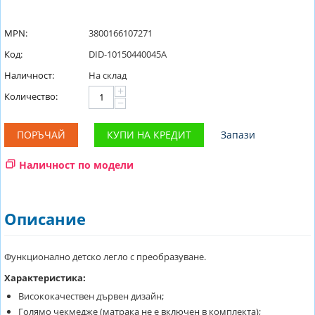
MPN:
3800166107271
Код:
DID-10150440045A
Наличност:
На склад
+
Количество:
−
ПОРЪЧАЙ
КУПИ НА КРЕДИТ
Запази
Наличност по модели
Описание
Функционално детско легло с преобразуване.
Характеристика:
Висококачествен дървен дизайн;
Голямо чекмедже (матрака не е включен в комплекта);