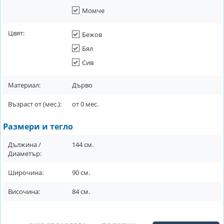
Момче
Цвят:
Бежов
Бял
Сив
Материал:
Дърво
Възраст от (мес.):
от
0
мес.
Размери и тегло
Дължина /
144
см.
Диаметър:
Широчина:
90
см.
Височина:
84
см.