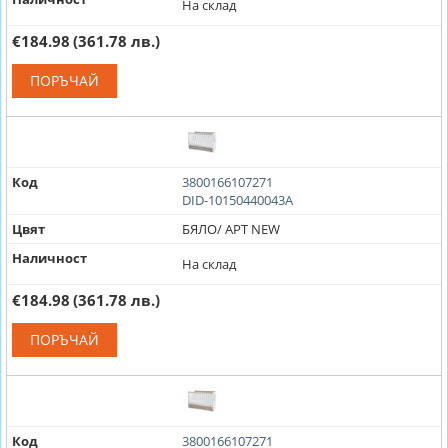
На склад
€184.98
(361.78 лв.)
ПОРЪЧАЙ
Код
3800166107271
DID-10150440043A
Цвят
БЯЛО/ АРТ NEW
Наличност
На склад
€184.98
(361.78 лв.)
ПОРЪЧАЙ
Код
3800166107271