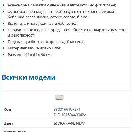
Асансьорна решетка с две нива и автоматично фиксиране;
Функционален модел с преобразуване в няколко режима -
бебешко легло-люлка, детско лелгло, бюро;
Включена инструкция за сглобяване;
Продукт произведен според Европейските стандарти за качество
и безопасност;
Подходящ избор за възраст над 0 месеца;
Материал: ламинирано ПДЧ;
Размер: 144 х 84 х 90 см;
Всички модели
Код
3800166107271
DID-10150440042A
Цвят
БЯЛО/КАФЕ NEW
Наличност