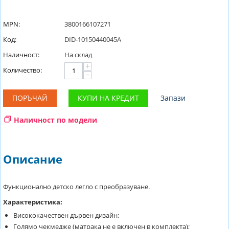
MPN:
3800166107271
Код:
DID-10150440045A
Наличност:
На склад
+
Количество:
−
ПОРЪЧАЙ
КУПИ НА КРЕДИТ
Запази
Наличност по модели
Описание
Функционално детско легло с преобразуване.
Характеристика:
Висококачествен дървен дизайн;
Голямо чекмедже (матрака не е включен в комплекта);