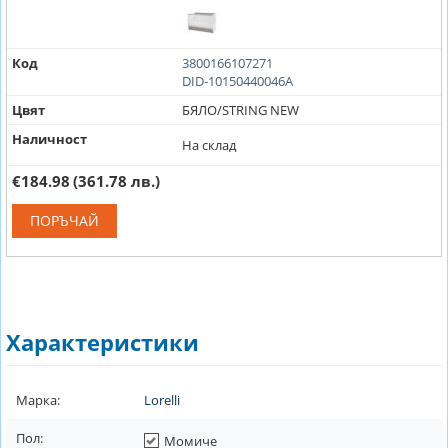
Код
3800166107271
DID-10150440046A
Цвят
БЯЛО/STRING NEW
Наличност
На склад
€184.98
(361.78 лв.)
ПОРЪЧАЙ
Характеристики
Марка:
Lorelli
Пол:
Момиче