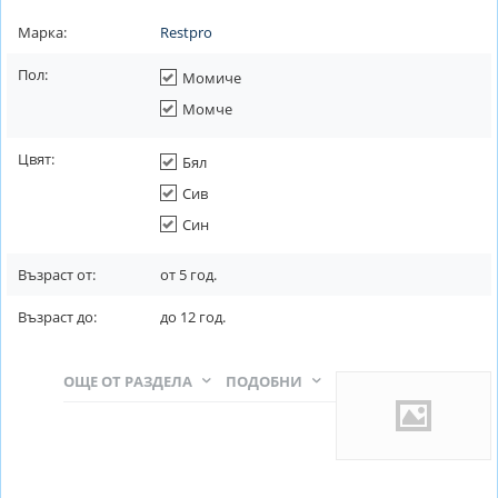
Марка:
Restpro
Пол:
Момиче
Момче
Цвят:
Бял
Сив
Син
Възраст от:
от
5
год.
Възраст до:
до
12
год.
ОЩЕ ОТ РАЗДЕЛА
ПОДОБНИ