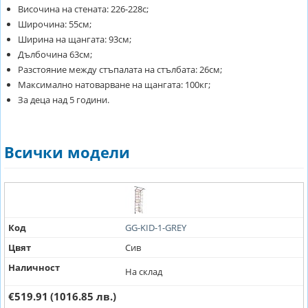
Височина на стената: 226-228с;
Широчина: 55см;
Ширина на щангата: 93см;
Дълбочина 63см;
Разстояние между стъпалата на стълбата: 26см;
Максимално натоварване на щангата: 100кг;
За деца над 5 години.
Всички модели
Код
GG-KID-1-GREY
Цвят
Сив
Наличност
На склад
€519.91
(1016.85 лв.)