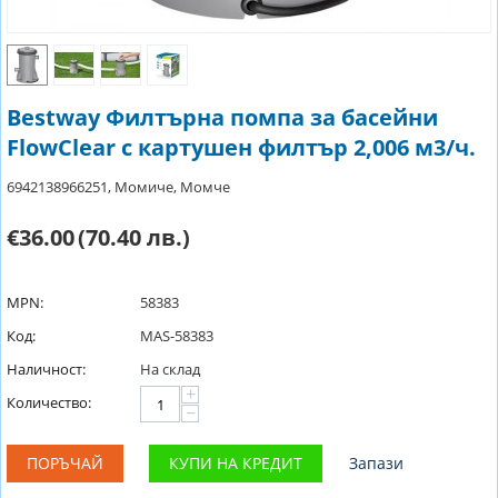
Bestway Филтърна помпа за басейни
FlowClear с картушен филтър 2,006 м3/ч.
6942138966251, Момиче, Момче
€36.00
(70.40 лв.)
MPN:
58383
Код:
MAS-58383
Наличност:
На склад
+
Количество:
−
ПОРЪЧАЙ
КУПИ НА КРЕДИТ
Запази