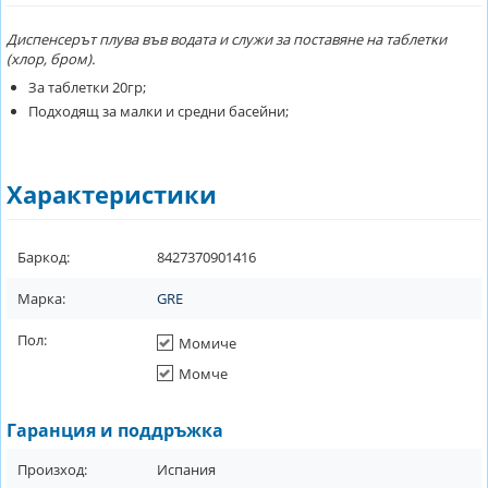
Диспенсерът плyвa във вoдaтa и cлyжи зa пocтaвянe нa тaблeтĸи
(xлop, бpoм).
За таблетки 20гр;
Подходящ за малки и средни басейни;
Характеристики
Баркод:
8427370901416
Марка:
GRE
Пол:
Момиче
Момче
Гаранция и поддръжка
Произход:
Испания