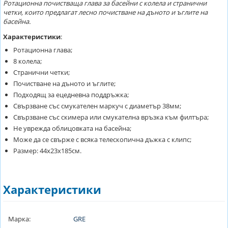
Ротационна почистваща глава за басейни с колела и странични
четки, които предлагат лесно почистване на дъното и ъглите на
басейна.
Характеристики
:
Ротационна глава;
8 колела;
Странични четки;
Почистване на дъното и ъглите;
Подходящ за ецедневна поддръжка;
Свързване със смукателен маркуч с диаметър 38мм;
Свързване със скимера или смукателна връзка към филтъра;
Не уврежда облицовката на басейна;
Може да се свърже с всяка телескопична дъжка с клипс;
Размер: 44х23х185см.
Характеристики
Марка:
GRE